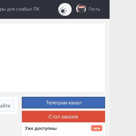
☀️
ры для слабых ПК
Гость
Телеграм канал
Стол заказов
Уже доступны
new