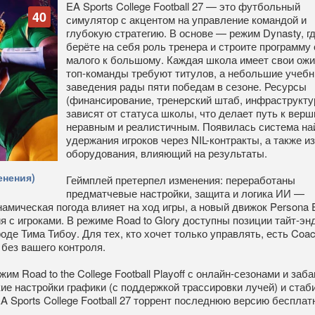
EA Sports College Football 27 — это футбольный
40
симулятор с акцентом на управление командой и
глубокую стратегию. В основе — режим Dynasty, г
берёте на себя роль тренера и строите программу 
малого к большому. Каждая школа имеет свои ожи
топ-команды требуют титулов, а небольшие учеб
заведения рады пяти победам в сезоне. Ресурсы
(финансирование, тренерский штаб, инфраструкту
зависят от статуса школы, что делает путь к верш
неравным и реалистичным. Появилась система на
удержания игроков через NIL-контракты, а также и
оборудования, влияющий на результаты.
енения)
Геймплей претерпел изменения: переработаны
предматчевые настройки, защита и логика ИИ —
мическая погода влияет на ход игры, а новый движок Persona 
с игроками. В режиме Road to Glory доступны позиции тайт-энд
оде Тима Тибоу. Для тех, кто хочет только управлять, есть Coa
 без вашего контроля.
жим Road to the College Football Playoff с онлайн-сезонами и заб
ие настройки графики (с поддержкой трассировки лучей) и ста
A Sports College Football 27 торрент последнюю версию бесплат