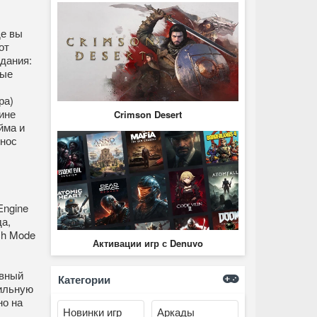
де вы
от
дания:
ные
ра)
ине
Crimson Desert
йма и
знос
Engine
а,
ch Mode
Активации игр с Denuvo
авный
Категории
бильную
но на
Новинки игр
Аркады