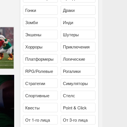
Гонки
Драки
Зомби
Инди
Экшены
Шутеры
Хорроры
Приключения
Платформеры
Логические
RPG/Ролевые
Рогалики
Стратегии
Симуляторы
Спортивные
Стелс
Квесты
Point & Click
От 1-го лица
От 3-го лица