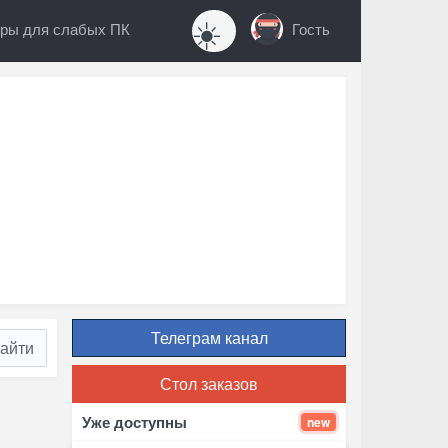
☀️
ры для слабых ПК
Гость
Телеграм канал
Стол заказов
Уже доступны
new