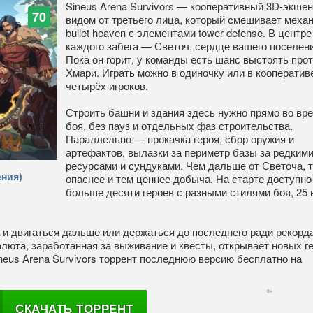
Sineus Arena Survivors — кооперативный 3D-экшен
70
видом от третьего лица, который смешивает меха
bullet heaven с элементами tower defense. В центре
каждого забега — Светоч, сердце вашего поселени
Пока он горит, у команды есть шанс выстоять про
Хмари. Играть можно в одиночку или в кооператив
четырёх игроков.
Строить башни и здания здесь нужно прямо во вр
боя, без пауз и отдельных фаз строительства.
Параллельно — прокачка героя, сбор оружия и
артефактов, вылазки за периметр базы за редким
ресурсами и сундуками. Чем дальше от Светоча, 
ния)
опаснее и тем ценнее добыча. На старте доступно
больше десяти героев с разными стилями боя, 25 
 и двигаться дальше или держаться до последнего ради рекорда
люта, заработанная за выживание и квесты, открывает новых ге
neus Arena Survivors торрент последнюю версию бесплатно на
СКАЧАТЬ ТОРРЕНТ