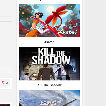
Akatori
3
Kill The Shadow