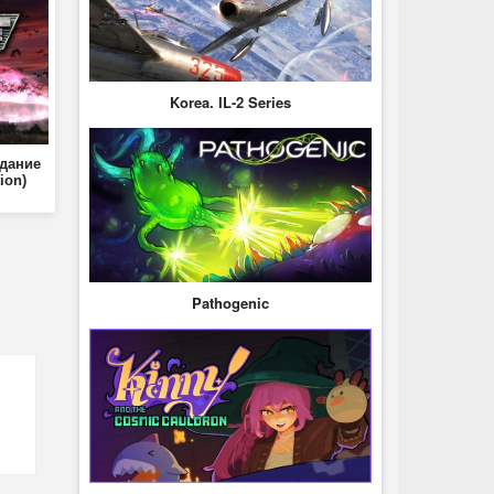
Korea. IL-2 Series
здание
ion)
Pathogenic