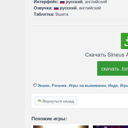
Интерфейс:
русский
, английский
Озвучка:
русский
, английский
Таблетка:
Вшита
Скачать Sineus 
скачать .tor
Экшен
,
Рогалик
,
Игры на выживание
,
Инди
,
Игр
Вернуться назад
Похожие игры: