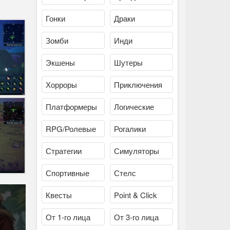
Гонки
Драки
Зомби
Инди
Экшены
Шутеры
Хорроры
Приключения
Платформеры
Логические
RPG/Ролевые
Рогалики
Стратегии
Симуляторы
Спортивные
Стелс
Квесты
Point & Click
От 1-го лица
От 3-го лица