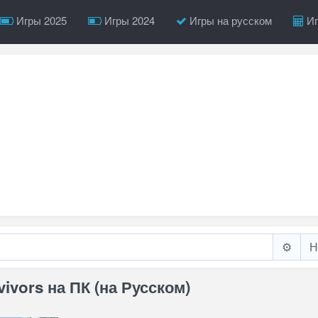
Игры 2025
Игры 2024
Игры на русском
Иг
⚙️
ivors на ПК (на Русском)