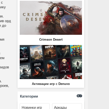
 с
нику
я.
тив орд
е до
емя
Crimson Desert
и
тем
видов
.
Активации игр с Denuvo
роев,
Категории
Новинки игр
Аркады