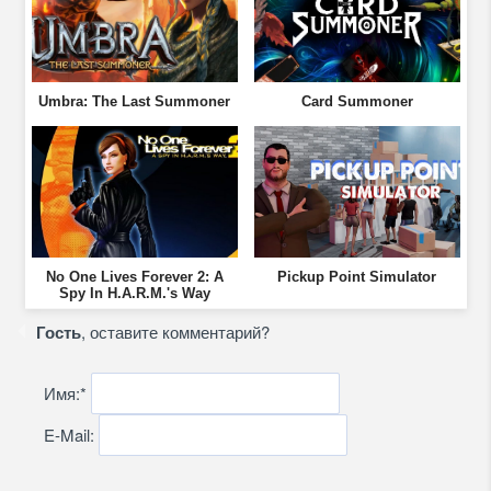
Umbra: The Last Summoner
Card Summoner
No One Lives Forever 2: A
Pickup Point Simulator
Spy In H.A.R.M.'s Way
Гость
, оставите комментарий?
Имя:
*
E-Mail: