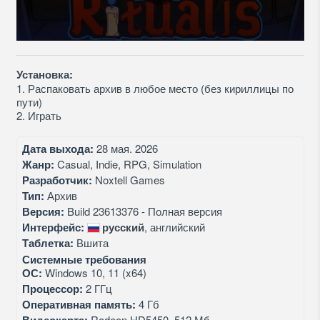
Установка:
1. Распаковать архив в любое место (без кириллицы по
пути)
2. Играть
Дата выхода:
28 мая. 2026
Жанр:
Casual, Indie, RPG, Simulation
Разработчик:
Noxtell Games
Тип:
Архив
Версия:
Build 23613376 - Полная версия
Интерфейс:
русский
, английский
Таблетка:
Вшита
Системные требования
ОС:
Windows 10, 11 (x64)
Процессор:
2 ГГц
Оперативная память:
4 Гб
Radeon HD5450, 512 Мб