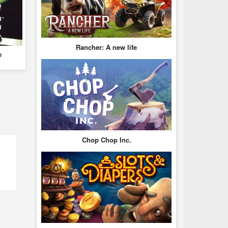
Rancher: A new life
e
Chop Chop Inc.