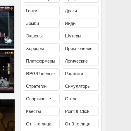
Гонки
Драки
Зомби
Инди
Экшены
Шутеры
Хорроры
Приключения
Платформеры
Логические
RPG/Ролевые
Рогалики
Стратегии
Симуляторы
Спортивные
Стелс
Квесты
Point & Click
От 1-го лица
От 3-го лица