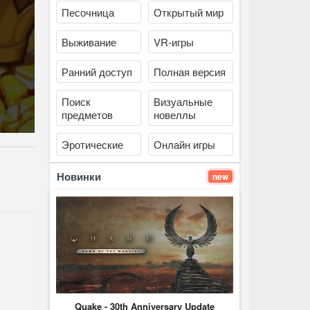
Песочница
Открытый мир
Выживание
VR-игры
Ранний доступ
Полная версия
Поиск
Визуальные
предметов
новеллы
Эротические
Онлайн игры
Новинки
new
Quake - 30th Anniversary Update