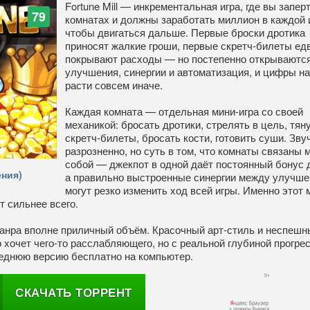
Fortune Mill — инкрементальная игра, где вы запер
79
комнатах и должны заработать миллион в каждой и
чтобы двигаться дальше. Первые броски дротика
приносят жалкие гроши, первые скретч-билеты ед
покрывают расходы — но постепенно открываютс
улучшения, синергии и автоматизация, и цифры н
расти совсем иначе.
Каждая комната — отдельная мини-игра со своей
механикой: бросать дротики, стрелять в цель, тян
скретч-билеты, бросать кости, готовить суши. Зву
разрозненно, но суть в том, что комнаты связаны 
собой — джекпот в одной даёт постоянный бонус д
ния)
а правильно выстроенные синергии между улучш
могут резко изменить ход всей игры. Именно этот 
т сильнее всего.
жанра вполне приличный объём. Красочный арт-стиль и неспешн
 хочет чего-то расслабляющего, но с реальной глубиной прогрес
следнюю версию бесплатно на компьютер.
СКАЧАТЬ ТОРРЕНТ