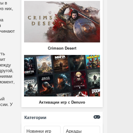
ты в
з них,
ва
я
ачинают
Crimson Desert
уть
чит
между
ругой,
ениями
момент,
ый
Активации игр с Denuvo
сии. У
Категории
Новинки игр
Аркады