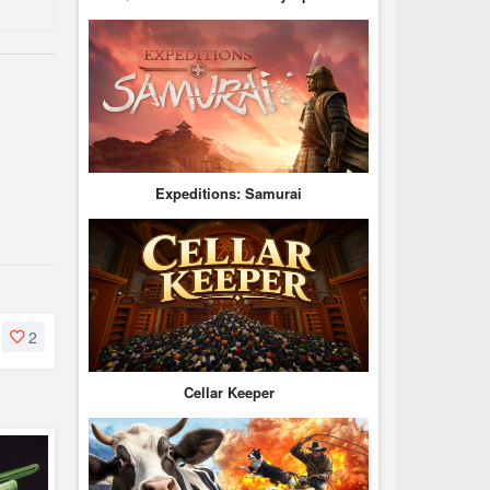
Expeditions: Samurai
2
Cellar Keeper