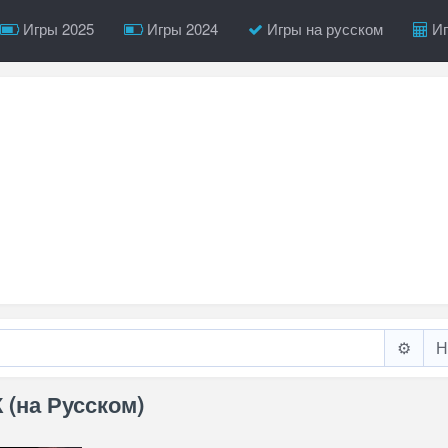
Игры 2025
Игры 2024
Игры на русском
Иг
⚙️
К (на Русском)