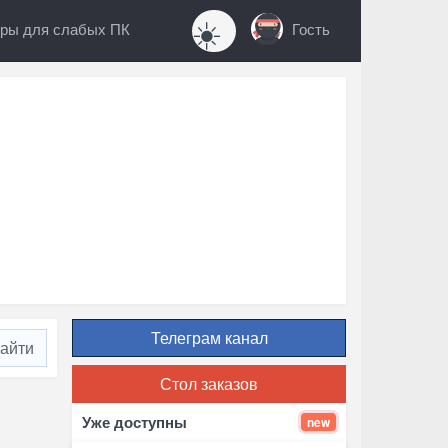
☀️
ры для слабых ПК
Гость
Телеграм канал
Стол заказов
Уже доступны
new