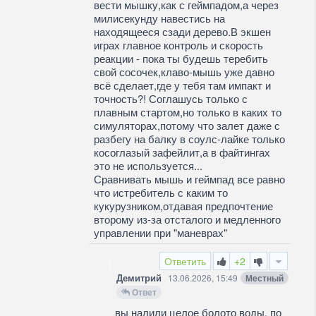
вести мышку,как с геймпадом,а через
милисекунду навестись на
находящееся сзади дерево.В экшен
играх главное контроль и скорость
реакции - пока ты будешь теребить
свой сосочек,клаво-мышь уже давно
всё сделает,где у тебя там импакт и
точность?! Соглашусь только с
плавным стартом,но только в каких то
симуляторах,потому что залет даже с
разбегу на балку в соулс-лайке только
косоглазый зафейлит,а в файтингах
это не используется...
Сравнивать мышь и геймпад все равно
что истребитель с каким то
кукурузником,отдавая предпочтение
второму из-за отсталого и медленного
управлении при "маневрах"
Ответить
+2
Демитрий
13.06.2026, 15:49
Местный
Ответ
вы налили целое болото воды, по