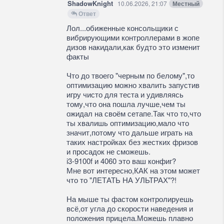
ShadowKnight
10.06.2026, 21:07
Местный
Ответ
Лол...обиженные консольщики с
вибрирующими контроллерами в жопе
дизов накидали,как будто это изменит
факты
Что до твоего "черным по белому",то
оптимизацию можно хвалить запустив
игру чисто для теста и удивляясь
тому,что она пошла лучше,чем ты
ожидал на своём сетапе.Так что то,что
ты хвалишь оптимизацию,мало что
значит,потому что дальше играть на
таких настройках без жестких фризов
и просадок не сможешь.
i3-9100f и 4060 это ваш конфиг?
Мне вот интересно,КАК на этом может
что то "ЛЕТАТЬ НА УЛЬТРАХ"?!
На мыше ты фастом контролируешь
всё,от угла до скорости наведения и
положения прицела.Можешь плавно