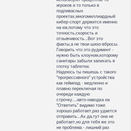
игроков и то только в
подпивасных
проектах,многомиллиардный
кибер-спорт держится именно
на км,потому что это
точность,скорость и
отзывчивость...Вот это
факты,а не твои шизо-вбросы.
Говорить что это рудимент -
нужно быть клоуном,которому
санитары забыли запихать в
глотку таблетки.
Надеюсь ты пишешь с такого
"прогрессивного" устройства
как геймпад - медленно и
плавно переключая по
очереди каждую
строчку....авто-наводка на
"Ответить" видимо тоже
хорошо работает,раз удается
отправить...Ах да,тут она не
работает,но для тебя же это
не проблема - лишний раз