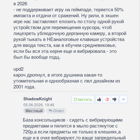
в 2026
- не поддерживает игру на геймпаде, теряется 50%
импакта и отдачи от сражений. Ну рили, в экшен
игре нас заставляют елозить по столу одной рукой
устройством для перемещения курсора, чтоб
лицезреть ублюдочную дерганную камеру, а второй
рукой тыкать в НЕаналоговые клавиши устройства
для ввода текста, как в ебучем средневековье,
если бы вся эта херня еще и вибрировала - это
был бы вообще пздц.
upd2
кароч дропнул, в итоге душнина какая-то
утомительная и однообразная с лвл дизайном из
2001 года.
ShadowKnight
Ответить
-3
05.06.2026, 19:46
Местный
Ответ
База консольщиков - сидеть с вибрирующими
предметами и пялится в мыло растянутое с
720р,а если предметы не только в клешнях,а
еще и в очке вибрируют,то ваще запредельный