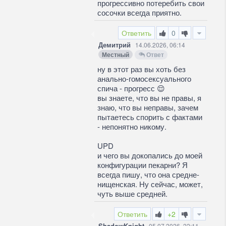
прогрессивно потеребить свои
сосочки всегда приятно.
Ответить
0
Демитрий
14.06.2026, 06:14
Местный
Ответ
ну в этот раз вы хоть без
анально-гомосексуального
спича - прогресс
😌
вы знаете, что вы не правы, я
знаю, что вы неправы, зачем
пытаетесь спорить с фактами
- непонятно никому.
UPD
и чего вы докопались до моей
конфигурации пекарни? Я
всегда пишу, что она средне-
нищенская. Ну сейчас, может,
чуть выше средней.
Ответить
+2
ShadowKnight
05.07.2026, 22:11