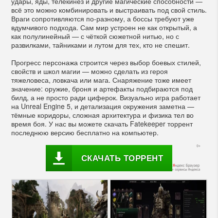
удары, яды, телекинез и другие магические способности —
всё это можно комбинировать и выстраивать под свой стиль.
Враги сопротивляются по-разному, а боссы требуют уже
вдумчивого подхода. Сам мир устроен не как открытый, а
как полулинейный — с чёткой сюжетной нитью, но с
развилками, тайниками и лутом для тех, кто не спешит.
Прогресс персонажа строится через выбор боевых стилей,
свойств и школ магии — можно сделать из героя
тяжеловеса, ловкача или мага. Снаряжение тоже имеет
значение: оружие, броня и артефакты подбираются под
билд, а не просто ради циферок. Визуально игра работает
на Unreal Engine 5, и детализация окружения заметна —
тёмные коридоры, сложная архитектура и физика тел во
время боя. У нас вы можете скачать Fatekeeper торрент
последнюю версию бесплатно на компьютер.
СКАЧАТЬ ТОРРЕНТ