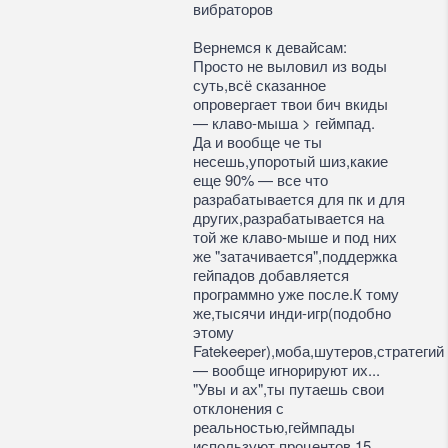
вибраторов
Вернемся к девайсам:
Просто не выловил из воды
суть,всё сказанное
опровергает твои бич вкиды
— клаво-мыша > геймпад.
Да и вообще че ты
несешь,упоротый шиз,какие
еще 90% — все что
разрабатывается для пк и для
других,разрабатывается на
той же клаво-мыше и под них
же "затачивается",поддержка
гейпадов добавляется
программно уже после.К тому
же,тысячи инди-игр(подобно
этому
Fatekeeper),моба,шутеров,стратегий
— вообще игнорируют их...
"Увы и ах",ты путаешь свои
отклонения с
реальностью,геймпады
используют процентов 15