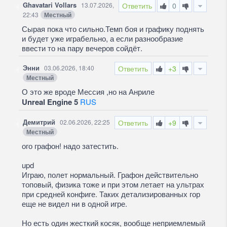
Ghavatari Vollars
13.07.2026,
Ответить
0
22:43
Местный
Сырая пока что сильно.Темп боя и графику поднять
и будет уже играбельно, а если разнообразие
ввести то на пару вечеров сойдёт.
Энни
03.06.2026, 18:40
Ответить
+3
Местный
О это же вроде Мессия ,но на Анриле
Unreal Engine 5
RUS
Демитрий
02.06.2026, 22:25
Ответить
+9
Местный
ого графон! надо затестить.
upd
Играю, полет нормальный. Графон действительно
топовый, физика тоже и при этом летает на ультрах
при средней конфиге. Таких детализированных гор
еще не видел ни в одной игре.
Но есть один жесткий косяк, вообще неприемлемый