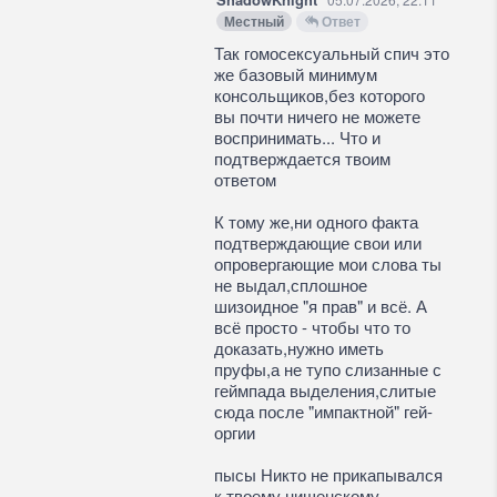
Местный
Ответ
Так гомосексуальный спич это
же базовый минимум
консольщиков,без которого
вы почти ничего не можете
воспринимать... Что и
подтверждается твоим
ответом
К тому же,ни одного факта
подтверждающие свои или
опровергающие мои слова ты
не выдал,сплошное
шизоидное "я прав" и всё. А
всё просто - чтобы что то
доказать,нужно иметь
пруфы,а не тупо слизанные с
геймпада выделения,слитые
сюда после "импактной" гей-
оргии
пысы Никто не прикапывался
к твоему нищенскому