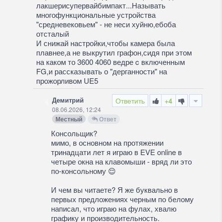
лакшерисупервайбимпакт...Называть
многофункциональные устройства
"средневековьем" - не неси хуйню,ебоба
отсталый
И снижай настройки,чтобы камера была
плавнее,а не выкрутил графон,сидя при этом
на каком то 3600 4060 ведре c включенным
FG,и рассказывать о "дерганности" на
прожорливом UE5
Демитрий
Ответить
+4
08.06.2026, 12:24
Местный
Ответ
Консольщик?
мимо, в основном на протяжении
тринадцати лет я играю в EVE online в
четыре окна на клавомыши - вряд ли это
по-консольному 😌
И чем вы читаете? Я же буквально в
первых предложениях черным по белому
написал, что играю на фулах, хвалю
графику и производительность.