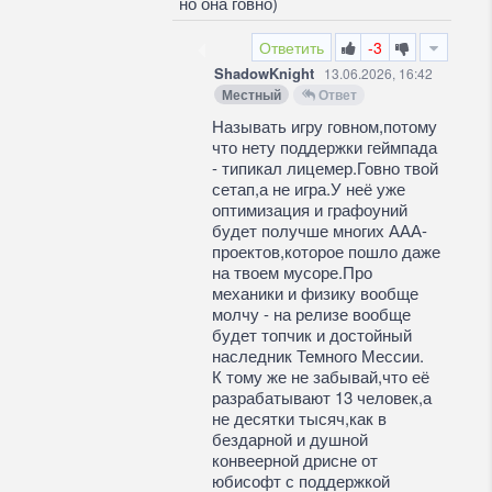
но она говно)
Ответить
-3
ShadowKnight
13.06.2026, 16:42
Местный
Ответ
Называть игру говном,потому
что нету поддержки геймпада
- типикал лицемер.Говно твой
сетап,а не игра.У неё уже
оптимизация и графоуний
будет получше многих ААА-
проектов,которое пошло даже
на твоем мусоре.Про
механики и физику вообще
молчу - на релизе вообще
будет топчик и достойный
наследник Темного Мессии.
К тому же не забывай,что её
разрабатывают 13 человек,а
не десятки тысяч,как в
бездарной и душной
конвеерной дрисне от
юбисофт с поддержкой