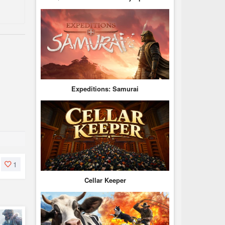
Expeditions: Samurai
1
Cellar Keeper