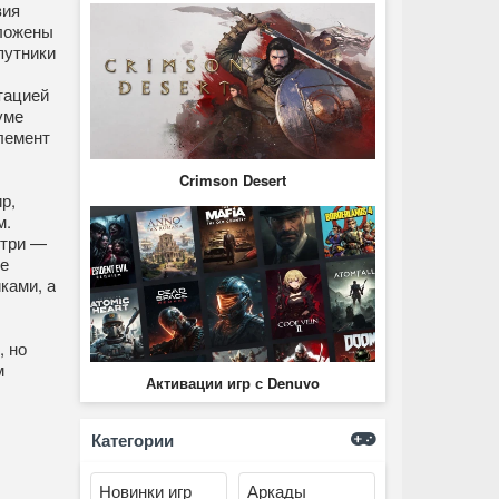
вия
оложены
путники
тацией
уме
элемент
Crimson Desert
р,
м.
утри —
е
ками, а
, но
м
Активации игр с Denuvo
Категории
Новинки игр
Аркады