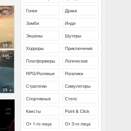
Гонки
Драки
Зомби
Инди
Экшены
Шутеры
Хорроры
Приключения
Платформеры
Логические
RPG/Ролевые
Рогалики
Стратегии
Симуляторы
Спортивные
Стелс
Квесты
Point & Click
От 1-го лица
От 3-го лица