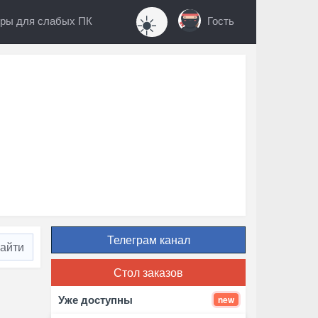
☀️
ры для слабых ПК
Гость
Телеграм канал
Стол заказов
Уже доступны
new