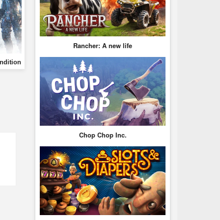
Rancher: A new life
ndition
Chop Chop Inc.