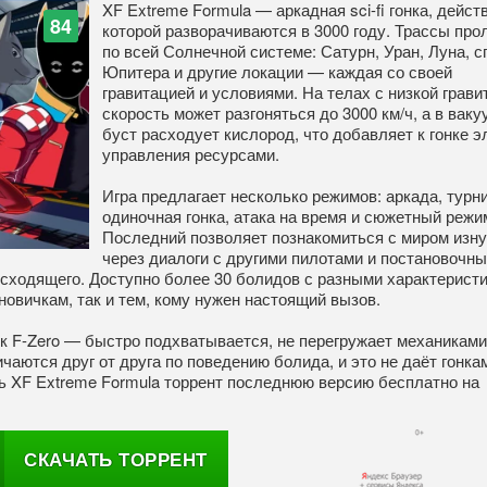
XF Extreme Formula — аркадная sci-fi гонка, дейст
84
которой разворачиваются в 3000 году. Трассы пр
по всей Солнечной системе: Сатурн, Уран, Луна, с
Юпитера и другие локации — каждая со своей
гравитацией и условиями. На телах с низкой грави
скорость может разгоняться до 3000 км/ч, а в ваку
буст расходует кислород, что добавляет к гонке 
управления ресурсами.
Игра предлагает несколько режимов: аркада, турни
одиночная гонка, атака на время и сюжетный режи
Последний позволяет познакомиться с миром изн
через диалоги с другими пилотами и постановочны
ходящего. Доступно более 30 болидов с разными характеристи
новичкам, так и тем, кому нужен настоящий вызов.
к F-Zero — быстро подхватывается, не перегружает механиками
чаются друг от друга по поведению болида, и это не даёт гонка
ть XF Extreme Formula торрент последнюю версию бесплатно на
СКАЧАТЬ ТОРРЕНТ