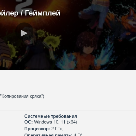
ейлер / Геймплей
 "Копирования кряка")
Системные требования
ОС:
Windows 10, 11 (x64)
Процессор:
2 ГГц
Оперативная память:
4 Гб