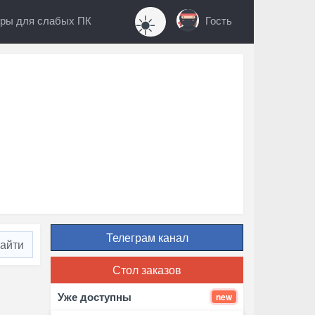
☀️
ры для слабых ПК
Гость
Телеграм канал
Стол заказов
Уже доступны
new