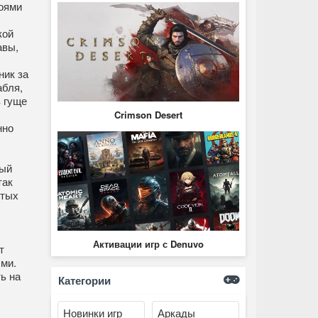
оями
кой
авы,
ник за
абля,
в гуще
Crimson Desert
нно
дый
так
стых
Активации игр с Denuvo
т
ми.
ь на
Категории
Новинки игр
Аркады