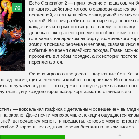
Echo Generation 2 — приключение с пошаговыми б
70
на картах, действие которого разворачивается во
вселенной, столкнувшейся с загадочной космичес
угрозой. История разбита на четыре отдельные гл
каждая из которых посвящена своему персонажу:
девочка с экстрасенсорными способностями, охот
головами с напарником на борту космического кор
зомби в поисках ребёнка и человек, оказавшийся 
событий во время семейного похода. Главы можно
проходить в любом порядке, а их истории постепе
переплетаются.
Основа игрового процесса — карточные бои. Каж
н, яд, магия, щиты, лечение и комбо с напарниками. Во время а
зить получаемый урон — это держит в тонусе даже в самых про
у главы, и у каждого героя набор карт заметно отличается от
стиль — воксельная графика с детальным освещением выгляди
дит на экране. Даже почти монохромные локации ощущаются живы
ней, встречаются монеты и предметы, которые можно потратит
eration 2 торрент последнюю версию бесплатно на компьютер.