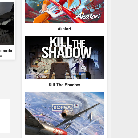
Akatori
Episode
o
Kill The Shadow