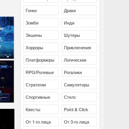
Гонки
Драки
Зомби
Инди
Экшены
Шутеры
Хорроры
Приключения
Платформеры
Логические
RPG/Ролевые
Рогалики
Стратегии
Симуляторы
Спортивные
Стелс
Квесты
Point & Click
От 1-го лица
От 3-го лица