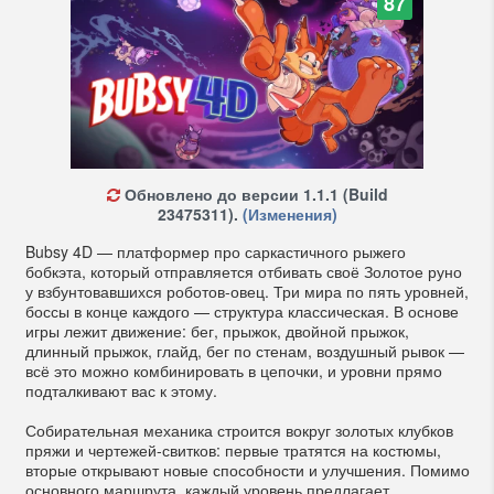
87
Обновлено до версии 1.1.1 (Build
23475311).
(Изменения)
Bubsy 4D — платформер про саркастичного рыжего
бобкэта, который отправляется отбивать своё Золотое руно
у взбунтовавшихся роботов-овец. Три мира по пять уровней,
боссы в конце каждого — структура классическая. В основе
игры лежит движение: бег, прыжок, двойной прыжок,
длинный прыжок, глайд, бег по стенам, воздушный рывок —
всё это можно комбинировать в цепочки, и уровни прямо
подталкивают вас к этому.
Собирательная механика строится вокруг золотых клубков
пряжи и чертежей-свитков: первые тратятся на костюмы,
вторые открывают новые способности и улучшения. Помимо
основного маршрута, каждый уровень предлагает