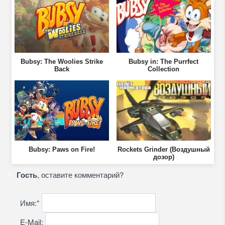
Bubsy: The Woolies Strike
Bubsy in: The Purrfect
Back
Collection
Bubsy: Paws on Fire!
Rockets Grinder (Воздушный
дозор)
Гость
, оставите комментарий?
Имя:
*
E-Mail: