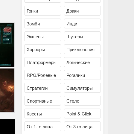
Гонки
Драки
Зомби
Инди
Экшены
Шутеры
Хорроры
Приключения
Платформеры
Логические
RPG/Ролевые
Рогалики
Стратегии
Симуляторы
Спортивные
Стелс
Квесты
Point & Click
От 1-го лица
От 3-го лица