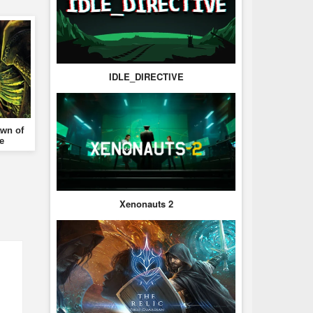
IDLE_DIRECTIVE
wn of
e
Xenonauts 2