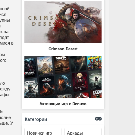
енной
ися
тупны
н
есна
ядят
мися в
Crimson Desert
ом
ого
ую
Между
рафы
Активации игр с Denuvo
ts
полне
Категории
ьше. У
Новинки игр
Аркады