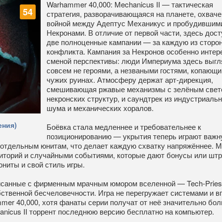
Warhammer 40,000: Mechanicus II — тактическая
54
стратегия, разворачивающаяся на планете, охвач
войной между Адептус Механикус и пробудившим
Некронами. В отличие от первой части, здесь дос
две полноценные кампании — за каждую из сторо
конфликта. Кампания за Некронов особенно интер
сменой перспективы: люди Империума здесь выгл
совсем не героями, а незваными гостями, копающи
чужих руинах. Атмосферу держат арт-дирекция,
смешивающая ржавые механизмы с зелёным свет
некронских структур, и саундтрек из индустриальн
шума и механических хоралов.
ения)
Боёвка стала медленнее и требовательнее к
позиционированию — укрытия теперь играют важн
 отдельным юнитам, что делает каждую схватку напряжённее. 
риторий и случайными событиями, которые дают бонусы или шт
юниты и свой стиль игры.
писанные с фирменным мрачным юмором вселенной — Tech-Pries
бственной бесчеловечности. Игра не перегружает системами и в
mer 40,000, хотя фанаты серии получат от неё значительно бол
anicus II торрент последнюю версию бесплатно на компьютер.