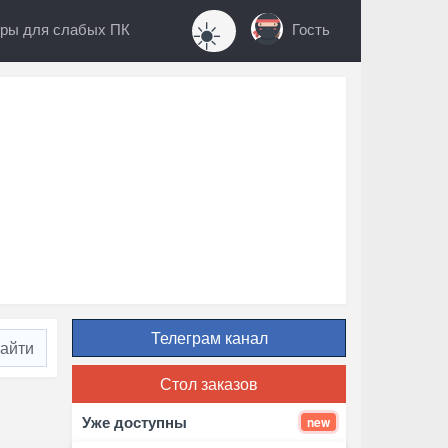
☀️
ры для слабых ПК
Гость
Телеграм канал
Стол заказов
Уже доступны
new