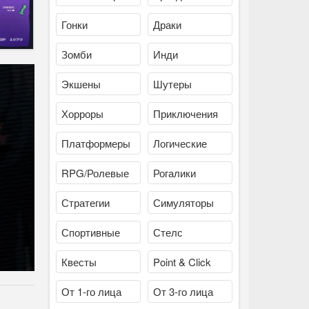
Гонки
Драки
Зомби
Инди
Экшены
Шутеры
Хорроры
Приключения
Платформеры
Логические
RPG/Ролевые
Рогалики
Стратегии
Симуляторы
Спортивные
Стелс
Квесты
Point & Click
От 1-го лица
От 3-го лица