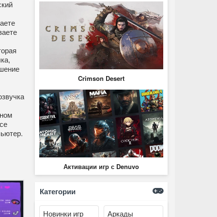
ский
раете
ваете
торая
ка,
чшение
Crimson Desert
озвучка
ьном
се
пьютер.
Активации игр с Denuvo
Категории
Новинки игр
Аркады