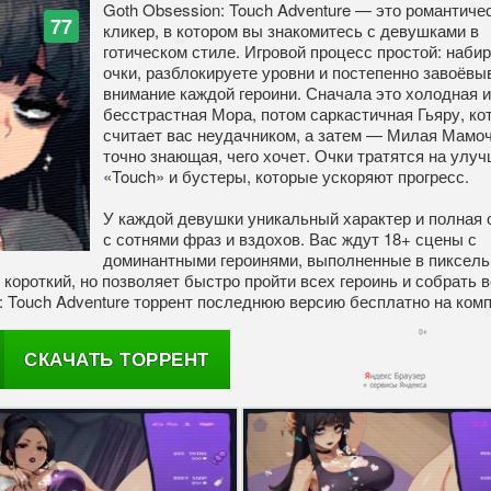
Goth Obsession: Touch Adventure — это романтиче
77
кликер, в котором вы знакомитесь с девушками в
готическом стиле. Игровой процесс простой: наби
очки, разблокируете уровни и постепенно завоёвы
внимание каждой героини. Сначала это холодная и
бесстрастная Мора, потом саркастичная Гьяру, ко
считает вас неудачником, а затем — Милая Мамоч
точно знающая, чего хочет. Очки тратятся на улу
«Touch» и бустеры, которые ускоряют прогресс.
У каждой девушки уникальный характер и полная 
с сотнями фраз и вздохов. Вас ждут 18+ сцены с
доминантными героинями, выполненные в пиксел
короткий, но позволяет быстро пройти всех героинь и собрать в
: Touch Adventure торрент последнюю версию бесплатно на ком
СКАЧАТЬ ТОРРЕНТ