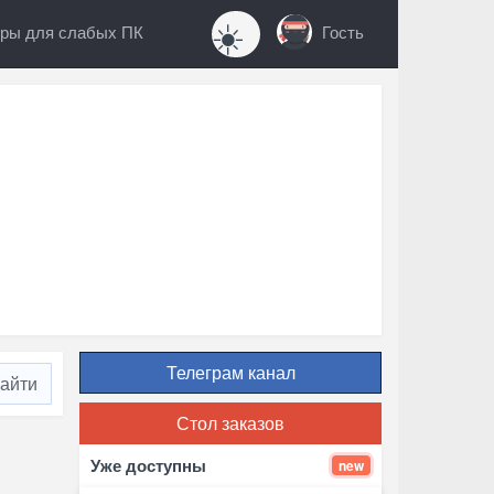
☀️
ры для слабых ПК
Гость
Телеграм канал
Стол заказов
Уже доступны
new