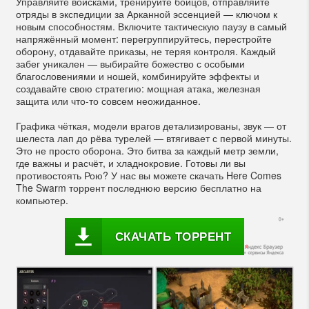
Управляйте войсками, тренируйте бойцов, отправляйте
отряды в экспедиции за Арканной эссенцией — ключом к
новым способностям. Включите тактическую паузу в самый
напряжённый момент: перегруппируйтесь, перестройте
оборону, отдавайте приказы, не теряя контроля. Каждый
забег уникален — выбирайте божество с особыми
благословениями и ношей, комбинируйте эффекты и
создавайте свою стратегию: мощная атака, железная
защита или что-то совсем неожиданное.
Графика чёткая, модели врагов детализированы, звук — от
шелеста лап до рёва турелей — втягивает с первой минуты.
Это не просто оборона. Это битва за каждый метр земли,
где важны и расчёт, и хладнокровие. Готовы ли вы
противостоять Рою? У нас вы можете скачать Here Comes
The Swarm торрент последнюю версию бесплатно на
компьютер.
СКАЧАТЬ ТОРРЕНТ