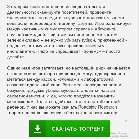
За кадром кипит настоящая исследовательская
деятельность: сканируйте посетителей, проводите
эксперименты, но следите за уровнем подозрительности,
ведь если переборщите, нагрянут агенты. Игра балансирует
между хаотичным симулятором сервиса и абсурдной
научной комедией. При этом вы постоянно «текаете»
зелёной слизью – её нужно убирать губкой, приклеенной к
подошве, потому что таковы правила гигиены у
инопланетян. Никто не спрашивает «почему» – просто
делайте.
Одиночная игра затягивает, но настоящий цирк начинается
в кооперативе: четверо пришельцев могут одновременно
метаться между кассой, колонками и лабораторией,
создавая идеальный хаос. Это смесь повседневности и
безумия, где даже уборка мусора становится частью
секретной миссии. И да, кого-то придётся назначить
менеджером. Только надейтесь, что это не трёхлетний
ребёнок. У нас вы можете скачать Roadside Research
торрент последнюю версию бесплатно на компьютер.
СКАЧАТЬ ТОРРЕНТ