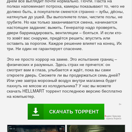
Днём всё выглядит почти нормально. Почти. Паста на
полках напоминает потроха, камеры показывают то, чего не
должно быть, а покупатели смеются странно – зубы, дёсны,
натянутые до ушей. Вы выполняете план, чистите полы, не
грубите. Но как только заканчивается смена, начинается
настоящее задание: выжить. Генератор надо проверять,
двери баррикадировать, вентиляции – бояться. И если кто-
то зовёт вас снаружи, придётся решить: впустить или
оставить за порогом. Каждое решение влияет на конец. Их
три. Ни один не гарантирует спасение.
Это не просто хоррор на замке. Это испытание границ –
физических и разумных. Здесь страх не прячется: он
смотрит вам в глаза, улыбается и ждёт, пока вы сами
откроете дверь. Сможете ли вы продержаться семь дней?
Или уже завтра морозный воздух внутри магазина будет
пахнуть не мясом из холодильника? У нас вы можете
скачать HELLMART торрент последнюю версию бесплатно
на компьютер.
СКАЧАТЬ ТОРРЕНТ