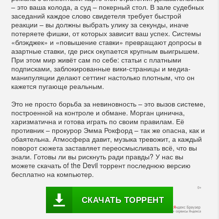
– это ваша колода, а суд – покерный стол. В зале судебных
заседаний каждое слово свидетеля требует быстрой
реакции – вы должны выбрать улику за секунды, иначе
потеряете фишки, от которых зависит ваш успех. Системы
«блэкджек» и «повышение ставки» превращают допросы в
азартные ставки, где риск окупается крупным выигрышем.
При этом мир живёт сам по себе: статьи с платными
подписками, заблокированные вики-страницы и медиа-
манипуляции делают сеттинг настолько плотным, что он
кажется пугающе реальным.
Это не просто борьба за невиновность – это вызов системе,
построенной на контроле и обмане. Морган цинична,
харизматична и готова играть по своим правилам. Её
противник – прокурор Эмма Рокфорд – так же опасна, как и
обаятельна. Атмосфера давит, музыка тревожит, а каждый
поворот сюжета заставляет переосмысливать всё, что вы
знали. Готовы ли вы рискнуть ради правды? У нас вы
можете скачать of the Devil торрент последнюю версию
бесплатно на компьютер.
СКАЧАТЬ ТОРРЕНТ