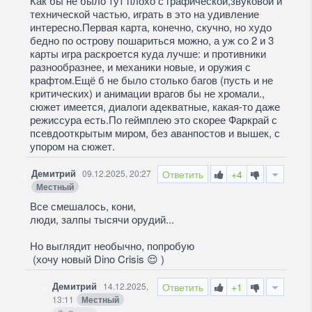
Как бы не было тут плохо с графической,звуковой и
технической частью, играть в это на удивление
интересно.Первая карта, конечно, скучно, но худо
бедно по острову пошариться можно, а уж со 2 и 3
карты игра раскроется куда лучше: и противники
разнообразнее, и механики новые, и оружия с
крафтом.Ещё б не было столько багов (пусть и не
критических) и анимации врагов бы не хромали.,
сюжет имеется, диалоги адекватные, какая-то даже
режиссура есть.По геймплею это скорее Фаркрай с
псевдооткрытым миром, без аванпостов и вышек, с
упором на сюжет.
Демитрий
09.12.2025, 20:27
Ответить
+4
Местный
Все смешалось, кони,
люди, залпы тысячи орудий...
Но выглядит необычно, попробую
(хочу новый Dino Crisis
😌
)
Демитрий
14.12.2025,
Ответить
+1
13:11
Местный