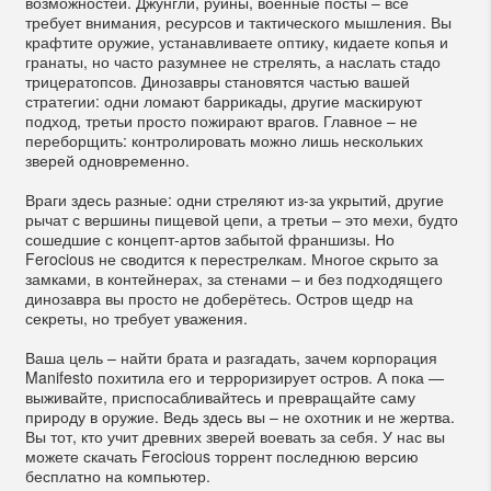
возможностей. Джунгли, руины, военные посты – всё
требует внимания, ресурсов и тактического мышления. Вы
крафтите оружие, устанавливаете оптику, кидаете копья и
гранаты, но часто разумнее не стрелять, а наслать стадо
трицератопсов. Динозавры становятся частью вашей
стратегии: одни ломают баррикады, другие маскируют
подход, третьи просто пожирают врагов. Главное – не
переборщить: контролировать можно лишь нескольких
зверей одновременно.
Враги здесь разные: одни стреляют из-за укрытий, другие
рычат с вершины пищевой цепи, а третьи – это мехи, будто
сошедшие с концепт-артов забытой франшизы. Но
Ferocious не сводится к перестрелкам. Многое скрыто за
замками, в контейнерах, за стенами – и без подходящего
динозавра вы просто не доберётесь. Остров щедр на
секреты, но требует уважения.
Ваша цель – найти брата и разгадать, зачем корпорация
Manifesto похитила его и терроризирует остров. А пока —
выживайте, приспосабливайтесь и превращайте саму
природу в оружие. Ведь здесь вы – не охотник и не жертва.
Вы тот, кто учит древних зверей воевать за себя. У нас вы
можете скачать Ferocious торрент последнюю версию
бесплатно на компьютер.