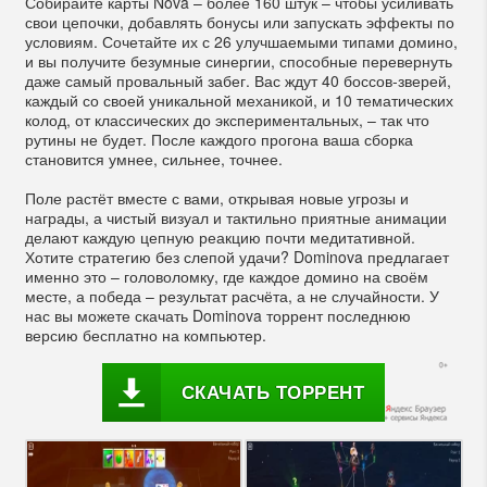
Собирайте карты Nova – более 160 штук – чтобы усиливать
свои цепочки, добавлять бонусы или запускать эффекты по
условиям. Сочетайте их с 26 улучшаемыми типами домино,
и вы получите безумные синергии, способные перевернуть
даже самый провальный забег. Вас ждут 40 боссов-зверей,
каждый со своей уникальной механикой, и 10 тематических
колод, от классических до экспериментальных, – так что
рутины не будет. После каждого прогона ваша сборка
становится умнее, сильнее, точнее.
Поле растёт вместе с вами, открывая новые угрозы и
награды, а чистый визуал и тактильно приятные анимации
делают каждую цепную реакцию почти медитативной.
Хотите стратегию без слепой удачи? Dominova предлагает
именно это – головоломку, где каждое домино на своём
месте, а победа – результат расчёта, а не случайности. У
нас вы можете скачать Dominova торрент последнюю
версию бесплатно на компьютер.
СКАЧАТЬ ТОРРЕНТ