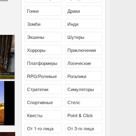
Гонки
Драки
Зомби
Инди
Экшены
Шутеры
Хорроры
Приключения
Платформеры
Логические
RPG/Ролевые
Рогалики
Стратегии
Симуляторы
Спортивные
Стелс
Квесты
Point & Click
От 1-го лица
От 3-го лица