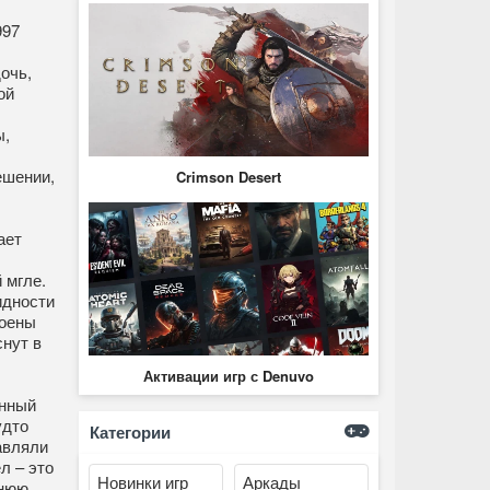
997
очь,
ой
ы,
ешении,
Crimson Desert
ает
 мгле.
идности
роены
снут в
Активации игр с Denuvo
енный
удто
Категории
авляли
л – это
Новинки игр
Аркады
днюю