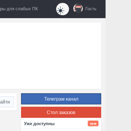
☀️
ры для слабых ПК
Гость
Телеграм канал
Стол заказов
Уже доступны
new