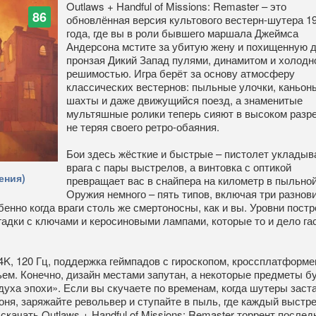
Outlaws + Handful of Missions: Remaster – это
86
обновлённая версия культового вестерн-шутера 1
года, где вы в роли бывшего маршала Джеймса
Андерсона мстите за убитую жену и похищенную д
пронзая Дикий Запад пулями, динамитом и холодн
решимостью. Игра берёт за основу атмосферу
классических вестернов: пыльные улочки, каньон
шахты и даже движущийся поезд, а знаменитые
мультяшные ролики теперь сияют в высоком разр
не теряя своего ретро-обаяния.
Бои здесь жёсткие и быстрые – пистолет укладыв
врага с пары выстрелов, а винтовка с оптикой
ения)
превращает вас в снайпера на километр в пыльной
Оружия немного – пять типов, включая три разнов
бенно когда враги столь же смертоносны, как и вы. Уровни пост
гадки с ключами и керосиновыми лампами, которые то и дело га
 4K, 120 Гц, поддержка геймпадов с гироскопом, кроссплатформ
ем. Конечно, дизайн местами запутан, а некоторые предметы б
«духа эпохи». Если вы скучаете по временам, когда шутеры заст
оня, заряжайте револьвер и ступайте в пыль, где каждый выстре
 скачать Outlaws + Handful of Missions: Remaster торрент после