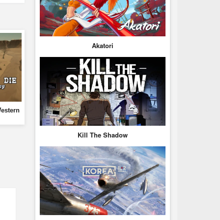
Akatori
estern
Kill The Shadow