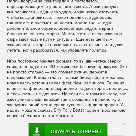
Полли вооружена скейтбордом и пистолетом,
перезаряжающимся у источников света. Атаки требуют
выносливости – один-два удара, и уже нужно отступать,
чтобы восстановиться. Позже появляются дробовик,
гранатомёт и пулемёт, но носить можно только одно
дополнительное оружие. Боеприпасы редки, а враги
бросаются со всех сторон. Маски, снятые с поверженных,
открывают новые пути и ритуалы. Ещё есть шепты –
заклинания, которые позволяют вызывать шипы или даже
летать, если разобраться, как управлять полётом.
Игра постоянно меняет формат: то вы движетесь сверху
вниз, то попадаете в 2D-комикс или боковую прокрутку. Это
не просто стильно — это ломает рутину, держит в
напряжении. Каждая глава – новый биом, новая механика,
новая часть истории через флешбеки из приюта. Решения
влияют на финал, автосохранение не даёт терять прогресс,
а сложность – не для всех. Но если вы готовы к вызову, вас
ждёт уникальный, дерзкий трип, созданный в одиночку и
заслуживающий места среди культовых инди-хорроров. У
нас вы можете скачать Silly Polly Beast торрент последнюю
версию бесплатно на компьютер.
СКАЧАТЬ ТОРРЕНТ