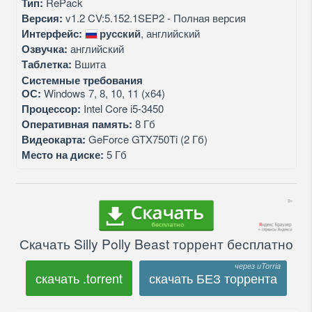
Тип:
RePack
Версия:
v1.2 CV:5.152.1SEP2 - Полная версия
Интерфейс:
русский
, английский
Озвучка:
английский
Таблетка:
Вшита
Системные требования
ОС:
Windows 7, 8, 10, 11 (x64)
Процессор:
Intel Core i5-3450
Оперативная память:
8 Гб
Видеокарта:
GeForce GTX750Ti (2 Гб)
Место на диске:
5 Гб
Скачать Silly Polly Beast торрент бесплатно
скачать .torrent
скачать БЕЗ торрента