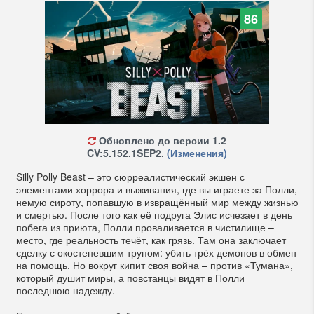
86
Обновлено до версии 1.2
CV:5.152.1SEP2.
(Изменения)
Silly Polly Beast – это сюрреалистический экшен с
элементами хоррора и выживания, где вы играете за Полли,
немую сироту, попавшую в извращённый мир между жизнью
и смертью. После того как её подруга Элис исчезает в день
побега из приюта, Полли проваливается в чистилище –
место, где реальность течёт, как грязь. Там она заключает
сделку с окостеневшим трупом: убить трёх демонов в обмен
на помощь. Но вокруг кипит своя война – против «Тумана»,
который душит миры, а повстанцы видят в Полли
последнюю надежду.