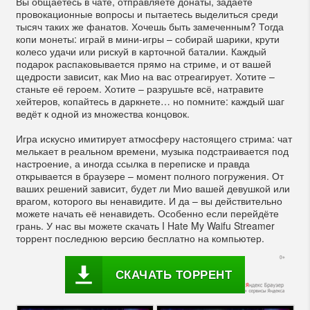
Вы общаетесь в чате, отправляете донаты, задаёте
провокационные вопросы и пытаетесь выделиться среди
тысяч таких же фанатов. Хочешь быть замеченным? Тогда
копи монеты: играй в мини-игры – собирай шарики, крути
колесо удачи или рискуй в карточной баталии. Каждый
подарок распаковывается прямо на стриме, и от вашей
щедрости зависит, как Мио на вас отреагирует. Хотите –
станьте её героем. Хотите – разрушьте всё, натравите
хейтеров, копайтесь в даркнете… но помните: каждый шаг
ведёт к одной из множества концовок.
Игра искусно имитирует атмосферу настоящего стрима: чат
мелькает в реальном времени, музыка подстраивается под
настроение, а иногда ссылка в переписке и правда
открывается в браузере – момент полного погружения. От
ваших решений зависит, будет ли Мио вашей девушкой или
врагом, которого вы ненавидите. И да – вы действительно
можете начать её ненавидеть. Особенно если перейдёте
грань. У нас вы можете скачать I Hate My Waifu Streamer
торрент последнюю версию бесплатно на компьютер.
СКАЧАТЬ ТОРРЕНТ