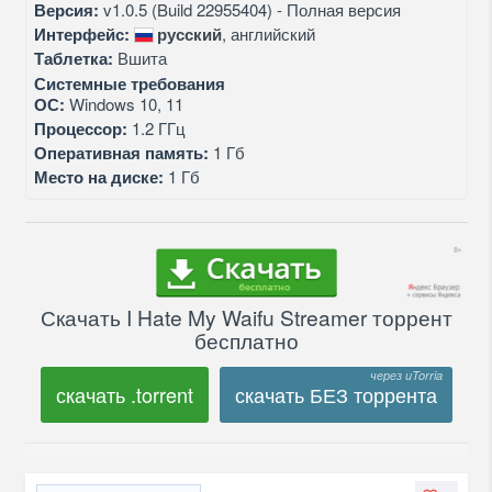
Версия:
v1.0.5 (Build 22955404) - Полная версия
Интерфейс:
русский
, английский
Таблетка:
Вшита
Системные требования
ОС:
Windows 10, 11
Процессор:
1.2 ГГц
Оперативная память:
1 Гб
Место на диске:
1 Гб
Скачать I Hate My Waifu Streamer торрент
бесплатно
скачать .torrent
скачать БЕЗ торрента