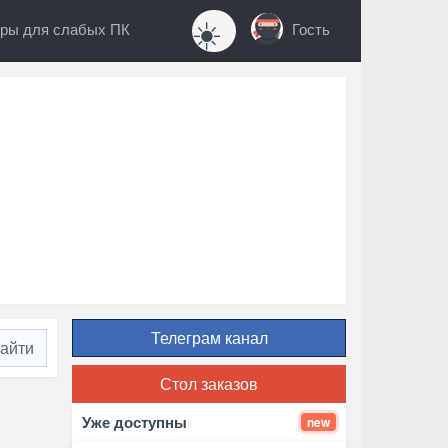
☀️
ры для слабых ПК
Гость
Телеграм канал
Стол заказов
Уже доступны
new