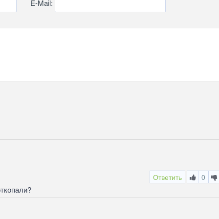
E-Mail:
Ответить
0
откопали?