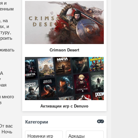
я и
венным
, на
х, и
туру,
троить
рживать
Crimson Desert
 А
у
ная
 много
в
Активации игр с Denuvo
Категории
От вас
. Ночь
Новинки игр
Аркады