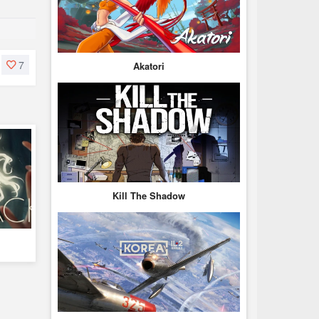
7
Akatori
Kill The Shadow