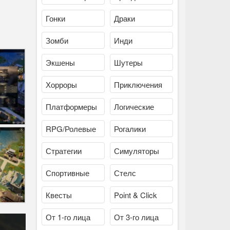
Гонки
Драки
Зомби
Инди
Экшены
Шутеры
Хорроры
Приключения
Платформеры
Логические
RPG/Ролевые
Рогалики
Стратегии
Симуляторы
Спортивные
Стелс
Квесты
Point & Click
От 1-го лица
От 3-го лица