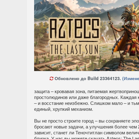
Обновлено до Build 23364123.
(Измене
защита – кровавая зона, питаемая жертвопринош
простолюдинов или даже благородных. Каждая к
– и восстание неизбежно. Слишком мало – и тьма
единый, хрупкий механизм.
Вы не просто строите город – вы сохраняете эп
бросают новые задачи, а улучшения более чем 
зависит, станет ли Теночтитлан символом велич
близка. У нас вы можете скачать Aztecs: The L