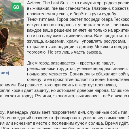
Aztecs: The Last Sun – это симулятор градостроени
68
выживания, где вы становитесь Тлатоани, божест
правителем ацтеков, и берёте в руки судьбу
Теночтитлана. Город растёт посреди озера Тескоко
искусственно созданных участках земли – чинампа
каждое ваше решение влияет не только на архитек
но и на саму жизнь цивилизации. Вам предстоит с
жилища, академии, храмы, управлять ресурсами,
отправлять экспедиции в долину Мехико и подде
торговлю. Но это лишь часть вызова.
Днём город развивается – крестьяне пашут,
ремесленники трудятся, учёные передают знания.
ния)
ночью всё меняется. Богиня луны объявляет войн
солнцу, и её проклятие ползёт по воде. Единствен
ениями. Вы решаете, кого приносить в жертву: пленников,
апля крови даёт защиту, но истощает доверие народа. Слишком
 поглотит город. Религия, экономика, выживание – всё связано 
оху. Календарь указывает покровителя дня, случайные события
25 типов зданий позволяют формировать уникальную империю. 
ия или исчезнет вместе с последним лучом солнца. Время идёт
ast Sun торрент последнюю версию бесплатно на компьютер.