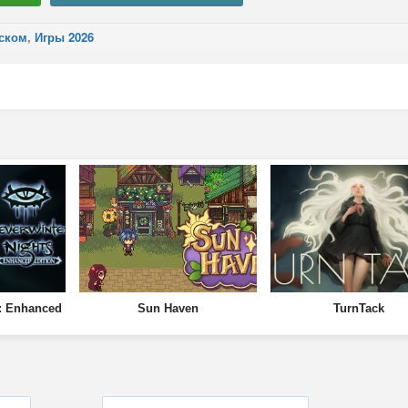
сском
,
Игры 2026
s: Enhanced
Sun Haven
TurnTack