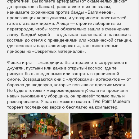
стратегией. Вы копаете артефакты (от окаменелых дискет
до призраков в банках), расставляете их по залам,
нанимаете охранников против банды «Баггименов»,
пролезающих через унитазы, и уговариваете посетителей-
готов стать вампирами. А ещё — строите лабиринты из
перегородок, чтобы гости обязательно зашли в сувенирную
лавку. Каждый музей — отдельная вселенная: от классики с
костями до отеля с привидениями или космической станции,
где экспонаты надо «активировать», как таинственные
приборы из «Секретных материалов».
Фишка игры — экспедиции. Вы отправляете сотрудников в
джунгли, пустыни или даже в открытый космос, где те
рискуют быть съеденными или застрять в тропической
смоле. Возвращаются они с «лутбоксами» артефактов — от
барахла до шедевров, которые повышают престиж музея.
Но будьте готовы к микроменеджменту: если не прокачали
навык выживания у уборщика, он привезёт только пыль и
разочарование. У нас вы можете скачать Two Point Museum
торрент последнюю версию бесплатно на компьютер.