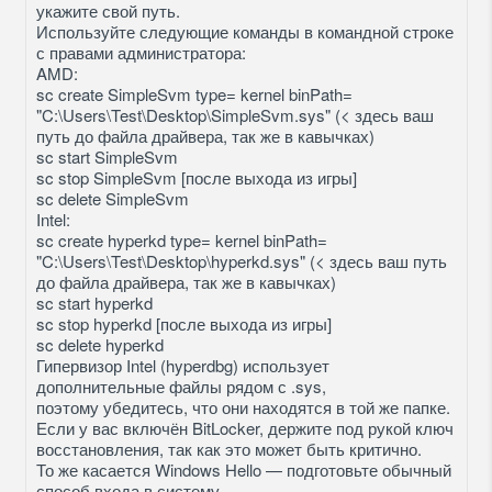
укажите свой путь.
Используйте следующие команды в командной строке
с правами администратора:
AMD:
sc create SimpleSvm type= kernel binPath=
"C:\Users\Test\Desktop\SimpleSvm.sys" (< здесь ваш
путь до файла драйвера, так же в кавычках)
sc start SimpleSvm
sc stop SimpleSvm [после выхода из игры]
sc delete SimpleSvm
Intel:
sc create hyperkd type= kernel binPath=
"C:\Users\Test\Desktop\hyperkd.sys" (< здесь ваш путь
до файла драйвера, так же в кавычках)
sc start hyperkd
sc stop hyperkd [после выхода из игры]
sc delete hyperkd
Гипервизор Intel (hyperdbg) использует
дополнительные файлы рядом с .sys,
поэтому убедитесь, что они находятся в той же папке.
Если у вас включён BitLocker, держите под рукой ключ
восстановления, так как это может быть критично.
То же касается Windows Hello — подготовьте обычный
способ входа в систему.