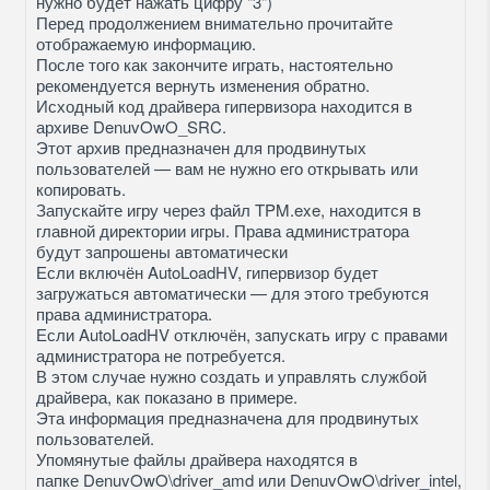
нужно будет нажать цифру "3")
Перед продолжением внимательно прочитайте
отображаемую информацию.
После того как закончите играть, настоятельно
рекомендуется вернуть изменения обратно.
Исходный код драйвера гипервизора находится в
архиве DenuvOwO_SRC.
Этот архив предназначен для продвинутых
пользователей — вам не нужно его открывать или
копировать.
Запускайте игру через файл TPM.exe, находится в
главной директории игры. Права администратора
будут запрошены автоматически
Если включён AutoLoadHV, гипервизор будет
загружаться автоматически — для этого требуются
права администратора.
Если AutoLoadHV отключён, запускать игру с правами
администратора не потребуется.
В этом случае нужно создать и управлять службой
драйвера, как показано в примере.
Эта информация предназначена для продвинутых
пользователей.
Упомянутые файлы драйвера находятся в
папке DenuvOwO\driver_amd или DenuvOwO\driver_intel,