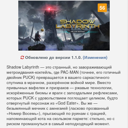
56
Обновлено до версии 1.1.0.
(Изменения)
Shadow Labyrinth — это странный, но завораживающий
метроидвания-коктейль, где PAC-MAN (точнее, его готичный
двойник PUCK) превращается в вашего саркастичного
спутника в мрачном, разорённом войной мире. Вместо
привычных вафелек и призраков — ржавые технологии,
искорёженные биомы и враги с запоздалыми рефлексами,
которых PUCK с удовольствием поглощает целиком, будто
отвергнутый персонаж из «God Eater». Вы же —
безымянный мечник с амнезией (ласково прозванный
«Номер Восемь»), прыгающий по руинам с грацией,
напоминающей кота на скользком паркете: стильно, но с
риском промахнуться в самый неподходящий момент.