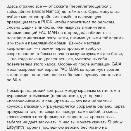
Здесь странно всё — от сюжета (переплетающегося с
таймлайном Bandai Namco) до геймплея. Одна минута вы
рубите монстров тройными комбо, в следующую —
превращаетесь в PUCK, чтобы прокатиться по рельсам,
словно шарик в пинболе, или нырнуть в мини-гейм,
напоминающий PAC-MAN на стероидах: лабиринты с
платформинговыми ловушками, пятиминутными таймерами
и хитрыми панелями-бомбами. Движок местами
капризничает — прыжки через пропасти требуют
сверхточности, а боссы сначала кажутся куклами для битья,
— но когда наконец разгоняешься, чувствуешь себя
повелителем этого хаоса. Особенно после активации GAIA:
механизированной версии PAC-MAN, которая жуёт врагов
как попкорн, оставляя после себя лишь лужицу ностальгии
по 80-м.
Несмотря на резкий контраст между мрачным сеттингом и
дурацкими отсылками (перк-магазин, где торгуют
«позвоночниками и панцирями» — это вам не желтый
кружок с глазами), игра умудряется сохранять баланс. Карта
продумана так, что секреты находят сами собой, а смесь
классического платформера и скоростных «рельсовых»
забегов не даёт заскучать. У нас вы можете скачать Shadow
Labyrinth торрент последнюю версию бесплатно на