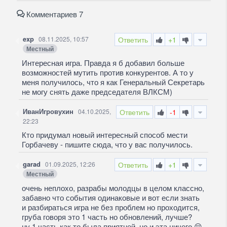
Комментариев 7
exp
08.11.2025, 10:57
Ответить
+1
Местный
Интересная игра. Правда я б добавил больше
возможностей мутить против конкурентов. А то у
меня получилось, что я как Генеральный Секретарь
не могу снять даже председателя ВЛКСМ)
ИванИгровухин
04.10.2025,
Ответить
-1
22:23
Кто придумал новый интересный способ мести
Горбачеву - пишите сюда, что у вас получилось.
garad
01.09.2025, 12:26
Ответить
+1
Местный
очень неплохо, разрабы молодцы в целом классно,
забавно что события одинаковые и вот если знать
и разбираться игра не без проблем но проходится,
груба говоря это 1 часть но обновлений, лучше?
ну 1 часть как то была приятней, но и эта ничего
😌