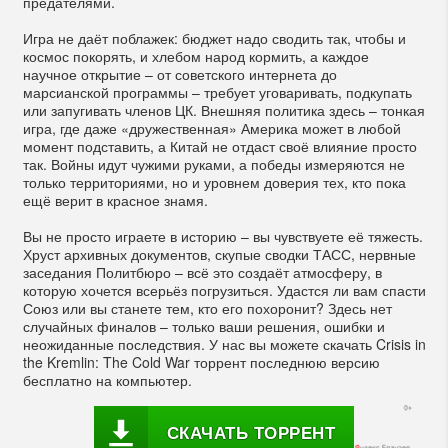
предателями.
Игра не даёт поблажек: бюджет надо сводить так, чтобы и
космос покорять, и хлебом народ кормить, а каждое
научное открытие – от советского интернета до
марсианской программы – требует уговаривать, подкупать
или запугивать членов ЦК. Внешняя политика здесь – тонкая
игра, где даже «дружественная» Америка может в любой
момент подставить, а Китай не отдаст своё влияние просто
так. Войны идут чужими руками, а победы измеряются не
только территориями, но и уровнем доверия тех, кто пока
ещё верит в красное знамя.
Вы не просто играете в историю – вы чувствуете её тяжесть.
Хруст архивных документов, скупые сводки ТАСС, нервные
заседания Политбюро – всё это создаёт атмосферу, в
которую хочется всерьёз погрузиться. Удастся ли вам спасти
Союз или вы станете тем, кто его похоронит? Здесь нет
случайных финалов – только ваши решения, ошибки и
неожиданные последствия. У нас вы можете скачать Crisis in
the Kremlin: The Cold War торрент последнюю версию
бесплатно на компьютер.
СКАЧАТЬ ТОРРЕНТ