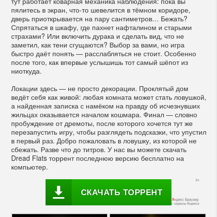
тут работает коварная механика наблюдения: пока вы
пялитесь в экран, что-то шевелится в тёмном коридоре,
дверь приоткрывается на пару сантиметров… Бежать?
Спрятаться в шкафу, где пахнет нафталином и старыми
страхами? Или включить дурака и сделать вид, что не
заметил, как тени сгущаются? Выбор за вами, но игра
быстро даёт понять — расслабляться не стоит. Особенно
после того, как впервые услышишь тот самый шёпот из
ниоткуда.
Локации здесь — не просто декорации. Проклятый дом
ведёт себя как живой: любая комната может стать ловушкой,
а найденная записка с намёком на правду об исчезнувших
жильцах оказывается началом кошмара. Финал — словно
пробуждение от дремоты, после которого хочется тут же
перезапустить игру, чтобы разглядеть подсказки, что упустил
в первый раз. Добро пожаловать в ловушку, из которой не
сбежать. Разве что до титров. У нас вы можете скачать
Dread Flats торрент последнюю версию бесплатно на
компьютер.
СКАЧАТЬ ТОРРЕНТ