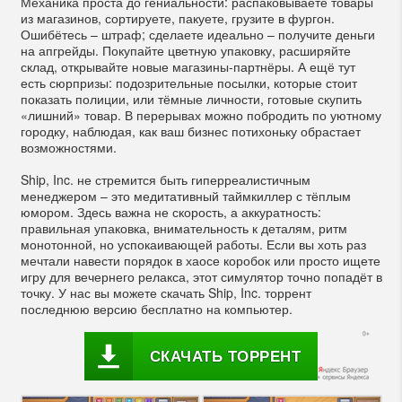
Механика проста до гениальности: распаковываете товары
из магазинов, сортируете, пакуете, грузите в фургон.
Ошибётесь – штраф; сделаете идеально – получите деньги
на апгрейды. Покупайте цветную упаковку, расширяйте
склад, открывайте новые магазины-партнёры. А ещё тут
есть сюрпризы: подозрительные посылки, которые стоит
показать полиции, или тёмные личности, готовые скупить
«лишний» товар. В перерывах можно побродить по уютному
городку, наблюдая, как ваш бизнес потихоньку обрастает
возможностями.
Ship, Inc. не стремится быть гиперреалистичным
менеджером – это медитативный таймкиллер с тёплым
юмором. Здесь важна не скорость, а аккуратность:
правильная упаковка, внимательность к деталям, ритм
монотонной, но успокаивающей работы. Если вы хоть раз
мечтали навести порядок в хаосе коробок или просто ищете
игру для вечернего релакса, этот симулятор точно попадёт в
точку. У нас вы можете скачать Ship, Inc. торрент
последнюю версию бесплатно на компьютер.
СКАЧАТЬ ТОРРЕНТ