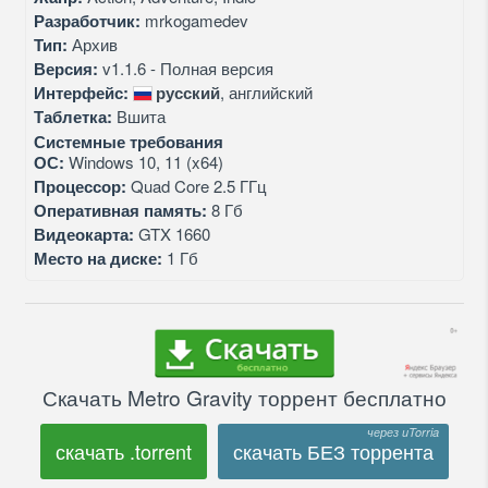
Разработчик:
mrkogamedev
Тип:
Архив
Версия:
v1.1.6 - Полная версия
Интерфейс:
русский
, английский
Таблетка:
Вшита
Системные требования
ОС:
Windows 10, 11 (x64)
Процессор:
Quad Core 2.5 ГГц
Оперативная память:
8 Гб
Видеокарта:
GTX 1660
Место на диске:
1 Гб
Скачать Metro Gravity торрент бесплатно
скачать .torrent
скачать БЕЗ торрента