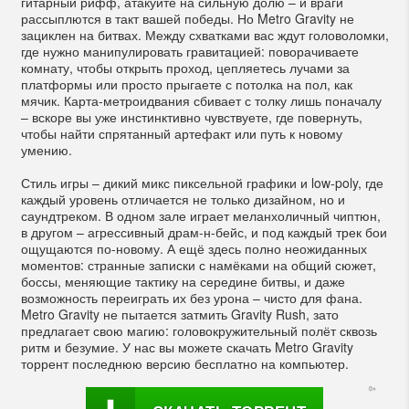
гитарный рифф, атакуйте на сильную долю – и враги
рассыплются в такт вашей победы. Но Metro Gravity не
зациклен на битвах. Между схватками вас ждут головоломки,
где нужно манипулировать гравитацией: поворачиваете
комнату, чтобы открыть проход, цепляетесь лучами за
платформы или просто прыгаете с потолка на пол, как
мячик. Карта-метроидвания сбивает с толку лишь поначалу
– вскоре вы уже инстинктивно чувствуете, где повернуть,
чтобы найти спрятанный артефакт или путь к новому
умению.
Стиль игры – дикий микс пиксельной графики и low-poly, где
каждый уровень отличается не только дизайном, но и
саундтреком. В одном зале играет меланхоличный чиптюн,
в другом – агрессивный драм-н-бейс, и под каждый трек бои
ощущаются по-новому. А ещё здесь полно неожиданных
моментов: странные записки с намёками на общий сюжет,
боссы, меняющие тактику на середине битвы, и даже
возможность переиграть их без урона – чисто для фана.
Metro Gravity не пытается затмить Gravity Rush, зато
предлагает свою магию: головокружительный полёт сквозь
ритм и безумие. У нас вы можете скачать Metro Gravity
торрент последнюю версию бесплатно на компьютер.