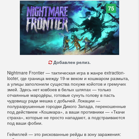
75
Добавлен релиз.
Nightmare Frontier — тактическая игра в жанре extraction-
looter, где граница между 19-м веком и кошмаром размыта,
а улицы заполонили существа похуже койотов и гремучих
змей. Здесь нет ковбоев в белых шляпах — только
отчаянные мародёры, готовые сунуть голову в пасть
чудовищу ради мешка с добычей. Локации —
полуразрушенные городки Дикого Запада, перекошенные
под действием «Кошмара», а ваши противники — «Ткачи
страха», которые не просто нападают, а подстраиваются
под ваши фобии.
Геймплей — это рискованные рейды в зону заражения: