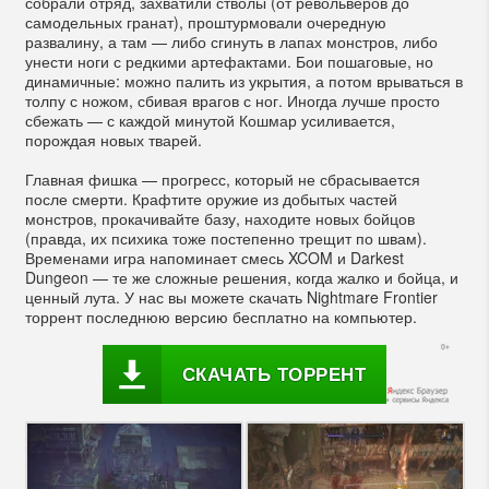
собрали отряд, захватили стволы (от револьверов до
самодельных гранат), проштурмовали очередную
развалину, а там — либо сгинуть в лапах монстров, либо
унести ноги с редкими артефактами. Бои пошаговые, но
динамичные: можно палить из укрытия, а потом врываться в
толпу с ножом, сбивая врагов с ног. Иногда лучше просто
сбежать — с каждой минутой Кошмар усиливается,
порождая новых тварей.
Главная фишка — прогресс, который не сбрасывается
после смерти. Крафтите оружие из добытых частей
монстров, прокачивайте базу, находите новых бойцов
(правда, их психика тоже постепенно трещит по швам).
Временами игра напоминает смесь XCOM и Darkest
Dungeon — те же сложные решения, когда жалко и бойца, и
ценный лута. У нас вы можете скачать Nightmare Frontier
торрент последнюю версию бесплатно на компьютер.
СКАЧАТЬ ТОРРЕНТ