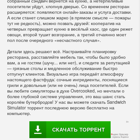
собранный сэндвич вернётся на кухню, а нетерпеливые
посетители уйдут, хлопнув дверью. Со временем ресторан
расширяется: появляются онлайн-заказы и услуга доставки.
А если станет слишком жарко (в прямом смысле — пожары
тут не редкость), можно позвать друзей: кооператив на
четверых превращает кухню в весёлый хаос, где один режет
овощи, второй тушит возгорание, а третий отчаянно моет
пол после очередного «несчастного случая».
Детали здесь решают всё. Настраивайте планировку
ресторана, расставляйте мебель так, чтобы было удобно
вам, а не гостям (шучу... или нет), и следите за репутацией
— грязные столы и медленное обслуживание быстро
отпугнут клиентов. Визуально игра передаёт атмосферу
настоящего фастфуда: сочные ингредиенты, лоснящиеся
грили и довольные (или не очень) лица посетителей. Если
вы любите симуляторы в духе Overcooked, но мечтали о
более глубокой системе управления, это ваш шанс стать
королём бутербродов! У нас вы можете скачать Sandwich
Simulator торрент последнюю версию бесплатно на
компьютер.
СКАЧАТЬ ТОРРЕНТ