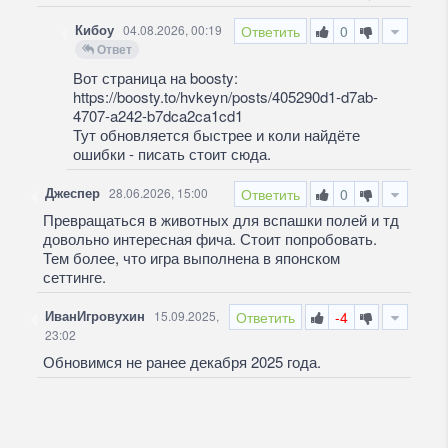
Кибоу
04.08.2026, 00:19
Ответить
0
Ответ
Вот страница на boosty:
https://boosty.to/hvkeyn/posts/405290d1-d7ab-
4707-a242-b7dca2ca1cd1
Тут обновляется быстрее и коли найдёте
ошибки - писать стоит сюда.
Джеспер
28.06.2026, 15:00
Ответить
0
Превращаться в животных для вспашки полей и тд
довольно интересная фича. Стоит попробовать.
Тем более, что игра выполнена в японском
сеттинге.
ИванИгровухин
15.09.2025,
Ответить
-4
23:02
Обновимся не ранее декабря 2025 года.