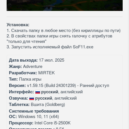
Установка:
1. Скачать папку в любое место (без кириллицы по пути)
2. В свойствах папки игры снять галочку с атрибутов
"только для чтения"
3. Запустить исполняемый файл SoF11.exe
Дата выхода:
17 июл. 2025
Жанр:
Adventure
Разработчик:
MIRTEK
Тип:
Папка игры
Версия:
v1.59.15 (Build 24301239) - Ранний доступ
Интерфейс:
русский
, английский
Озвучка:
русский
, английский
Таблетка:
Вшита (Goldberg)
Системные требования
ОС:
Windows 10, 11 (x64)
Процессор:
Intel Core i5-2500K
8 Гб