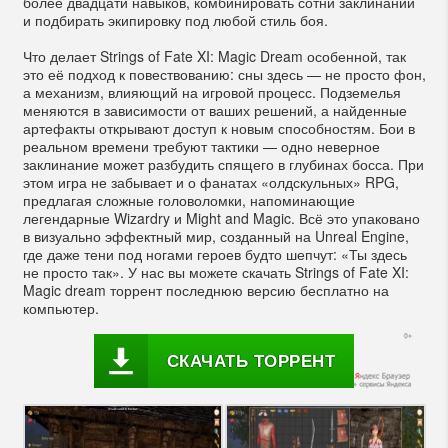
более двадцати навыков, комбинировать сотни заклинаний
и подбирать экипировку под любой стиль боя.
Что делает Strings of Fate XI: Magic Dream особенной, так
это её подход к повествованию: сны здесь — не просто фон,
а механизм, влияющий на игровой процесс. Подземелья
меняются в зависимости от ваших решений, а найденные
артефакты открывают доступ к новым способностям. Бои в
реальном времени требуют тактики — одно неверное
заклинание может разбудить спящего в глубинах босса. При
этом игра не забывает и о фанатах «олдскульных» RPG,
предлагая сложные головоломки, напоминающие
легендарные Wizardry и Might and Magic. Всё это упаковано
в визуально эффектный мир, созданный на Unreal Engine,
где даже тени под ногами героев будто шепчут: «Ты здесь
не просто так». У нас вы можете скачать Strings of Fate XI:
Magic dream торрент последнюю версию бесплатно на
компьютер.
СКАЧАТЬ ТОРРЕНТ