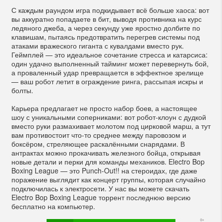
С каждым раундом игра подкидывает всё больше хаоса: вот
вы аккуратно попадаете в бит, выводя противника на курс
ледяного джеба, а через секунду уже яростно долбите по
клавишам, пытаясь предотвратить перегрев системы под
атаками вражеского гиганта с кувалдами вместо рук.
Геймплей — это идеальное сочетание стресса и катарсиса:
один удачно выполненный тайминг может перевернуть бой,
а проваленный удар превращается в эффектное зрелище
— ваш робот летит в ограждение ринга, рассыпая искры и
болты.
Карьера предлагает не просто набор боев, а настоящее
шоу с уникальными соперниками: вот робот-клоун с дудкой
вместо руки размахивает молотом под цирковой марш, а тут
вам противостоит что-то среднее между паровозом и
боксёром, стреляющее раскалёнными снарядами. В
антрактах можно прокачивать железного бойца, открывая
новые детали и перки для команды механиков. Electro Bop
Boxing League — это Punch-Out!! на стероидах, где даже
поражение выглядит как концерт группы, которая случайно
подключилась к электросети. У нас вы можете скачать
Electro Bop Boxing League торрент последнюю версию
бесплатно на компьютер.