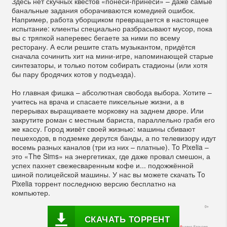
Здесь нет скучных квестов «понеси-принеси» – даже самые
банальные задания оборачиваются комедией ошибок.
Например, работа уборщиком превращается в настоящее
испытание: клиенты специально разбрасывают мусор, пока
вы с тряпкой наперевес бегаете за ними по всему
ресторану. А если решите стать музыкантом, придётся
сначала сочинить хит на мини-игре, напоминающей старые
синтезаторы, и только потом собирать стадионы (или хотя
бы пару бродячих котов у подъезда).
Но главная фишка – абсолютная свобода выбора. Хотите –
учитесь на врача и спасаете пиксельные жизни, а в
перерывах выращиваете морковку на заднем дворе. Или
закрутите роман с местным бариста, параллельно грабя его
же кассу. Город живёт своей жизнью: машины сбивают
пешеходов, в подземке дерутся банды, а по телевизору идут
восемь разных каналов (три из них – платные). To Pixelia –
это «The Sims» на энергетиках, где даже провал смешон, а
успех пахнет свежесваренным кофе и... подожжённой
шиной полицейской машины. У нас вы можете скачать To
Pixelia торрент последнюю версию бесплатно на
компьютер.
СКАЧАТЬ ТОРРЕНТ