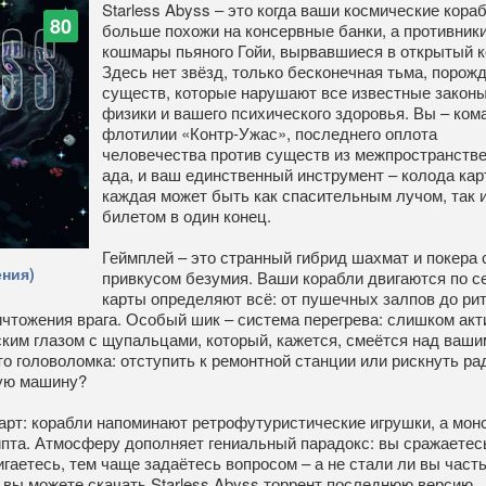
Starless Abyss – это когда ваши космические кора
80
больше похожи на консервные банки, а противники
кошмары пьяного Гойи, вырвавшиеся в открытый к
Здесь нет звёзд, только бесконечная тьма, поро
существ, которые нарушают все известные закон
физики и вашего психического здоровья. Вы – ком
флотилии «Контр-Ужас», последнего оплота
человечества против существ из межпространстве
ада, и ваш единственный инструмент – колода карт
каждая может быть как спасительным лучом, так 
билетом в один конец.
Геймплей – это странный гибрид шахмат и покера 
ния)
привкусом безумия. Ваши корабли двигаются по се
карты определяют всё: от пушечных залпов до ри
чтожения врага. Особый шик – система перегрева: слишком акт
ским глазом с щупальцами, который, кажется, смеётся над ваши
о головоломка: отступить к ремонтной станции или рискнуть ра
вую машину?
-арт: корабли напоминают ретрофутуристические игрушки, а мон
пта. Атмосферу дополняет гениальный парадокс: вы сражаетес
аетесь, тем чаще задаётесь вопросом – а не стали ли вы часть
 вы можете скачать Starless Abyss торрент последнюю версию