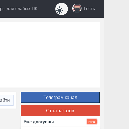
☀️
ры для слабых ПК
Гость
Телеграм канал
Стол заказов
Уже доступны
new