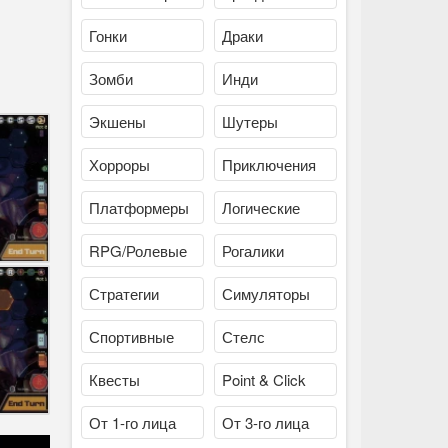
Гонки
Драки
Зомби
Инди
Экшены
Шутеры
Хорроры
Приключения
Платформеры
Логические
RPG/Ролевые
Рогалики
Стратегии
Симуляторы
Спортивные
Стелс
Квесты
Point & Click
От 1-го лица
От 3-го лица