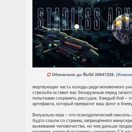
Обновлено до Build 20647228.
(Измене
жертвующих часть колоды ради мгновенного уни
стрельба оставит вас безоружным перед гигант
попытками сохранить рассудок. Каждый бой – эт
артефакта, который превратит ваш флот в бое
Визуально игра – это психоделический пиксель
будто сошли со страниц запрещённого манускри
выживание человечества, но чем дальше продвиг
кошмара, который пытаетесь уничтожить? У нас