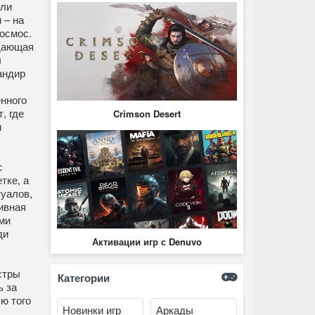
бли
 – на
осмос.
ждающая
ы
андир
нного
, где
Crimson Desert
и
с
тке, а
туалов,
ивная
ми
ди
Активации игр с Denuvo
стры
Категории
ь за
ю того
Новинки игр
Аркады