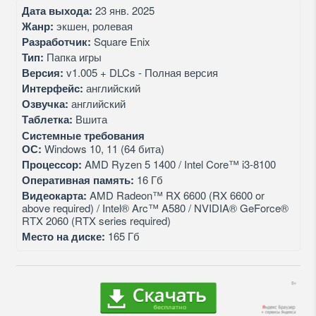
Дата выхода:
23 янв. 2025
Жанр:
экшен, ролевая
Разработчик:
Square Enix
Тип:
Папка игры
Версия:
v1.005 + DLCs - Полная версия
Интерфейс:
английский
Озвучка:
английский
Таблетка:
Вшита
Системные требования
ОС:
Windows 10, 11 (64 бита)
Процессор:
AMD Ryzen 5 1400 / Intel Core™ i3-8100
Оперативная память:
16 Гб
Видеокарта:
AMD Radeon™ RX 6600 (RX 6600 or
above required) / Intel® Arc™ A580 / NVIDIA® GeForce®
RTX 2060 (RTX series required)
Место на диске:
165 Гб