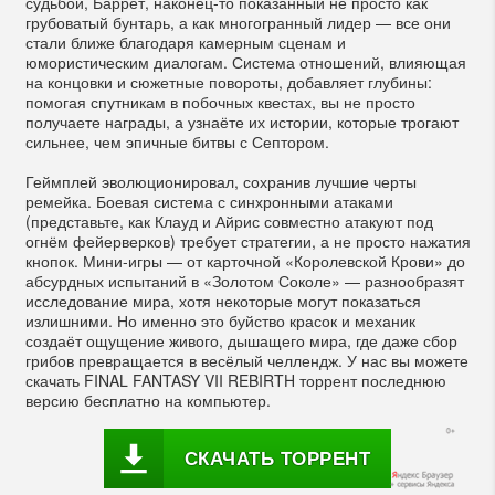
судьбой, Баррет, наконец-то показанный не просто как
грубоватый бунтарь, а как многогранный лидер — все они
стали ближе благодаря камерным сценам и
юмористическим диалогам. Система отношений, влияющая
на концовки и сюжетные повороты, добавляет глубины:
помогая спутникам в побочных квестах, вы не просто
получаете награды, а узнаёте их истории, которые трогают
сильнее, чем эпичные битвы с Септором.
Геймплей эволюционировал, сохранив лучшие черты
ремейка. Боевая система с синхронными атаками
(представьте, как Клауд и Айрис совместно атакуют под
огнём фейерверков) требует стратегии, а не просто нажатия
кнопок. Мини-игры — от карточной «Королевской Крови» до
абсурдных испытаний в «Золотом Соколе» — разнообразят
исследование мира, хотя некоторые могут показаться
излишними. Но именно это буйство красок и механик
создаёт ощущение живого, дышащего мира, где даже сбор
грибов превращается в весёлый челлендж. У нас вы можете
скачать FINAL FANTASY VII REBIRTH торрент последнюю
версию бесплатно на компьютер.
СКАЧАТЬ ТОРРЕНТ