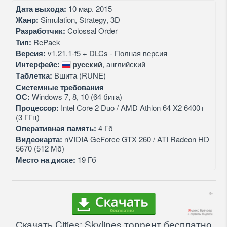
Дата выхода:
10 мар. 2015
Жанр:
Simulation, Strategy, 3D
Разработчик:
Colossal Order
Тип:
RePack
Версия:
v1.21.1-f5 + DLCs - Полная версия
Интерфейс:
русский
, английский
Таблетка:
Вшита (RUNE)
Системные требования
ОС:
Windows 7, 8, 10 (64 бита)
Процессор:
Intel Core 2 Duo / AMD Athlon 64 X2 6400+
(3 ГГц)
Оперативная память:
4 Гб
Видеокарта:
nVIDIA GeForce GTX 260 / ATI Radeon HD
5670 (512 Мб)
Место на диске:
19 Гб
Скачать Cities: Skylines торрент бесплатно