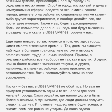
важными делами, приносящими пользу городу или
отдельным его жителям. Стройте город, налаживайте дела в
коммунальных сферах, следите за экономикой вашего
города, делите его на районы по социальным или же каким-
либо другим характеристикам, и вообще делайте все, что
посчитаете нужным. Также у вас будет в распоряжении
большое количество дополнений, ведь они будут включены
в раздачу, если скачать Cities Skylines торрент у нас.
Еще одно новшество заключается в том, что здесь город
живет вместе с течением времени. Так, днем вы сможете
наблюдать большие транспортные потоки и высокую
эффективность труда, а ночью наоборот. Притом, в
отельных районах все наоборот не так, как в других. В одних
ночью более высокая жизненная текучка, а других,
например, в спальных районах, жизнь практически
останавливается. Вот и воспользуйтесь этим на свое
усмотрение…
Налоги – без них в Cities Skylines не обойтись. Но вам не
придется устанавливать одни и те же налоги для всех
жителей города. Сами решайте, где налоги должны быть
более высокими, а где низкими, где люди должны получать
скидки, а где нет. И помните, недовольные будут всегда, а
значит, всем все равно не угодить. Да ваша задача