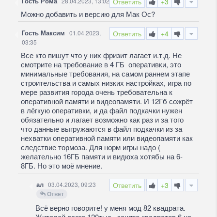
Гость Рома
28.04.2023, 13:02
Ответить
+3
Можно добавить и версию для Мак Ос?
Гость Максим
01.04.2023,
Ответить
+4
03:35
Все кто пишут что у них фризит лагает и.т.д. Не
смотрите на требование в 4 ГБ оперативки, это
минимальные требования, на самом раннем этапе
строительства и самых низких настройках, игра по
мере развития города очень требовательна к
оперативной памяти и видеопамяти. И 12Гб сожрёт
в лёгкую оперативки, и да файл подкачки нужен
обязательно и лагает возможно как раз и за того
что данные выгружаются в файл подкачки из за
нехватки оперативной памяти или видеопамяти как
следствие тормоза. Для норм игры надо (
желательно 16ГБ памяти и видюха хотябы на 6-
8ГБ. Но это моё мнение.
ал
03.04.2023, 09:23
Ответить
+3
Ответ
Всё верно говорите! у меня мод 82 квадрата.
Жителей всего 120тыс., занято квадратов 6 на