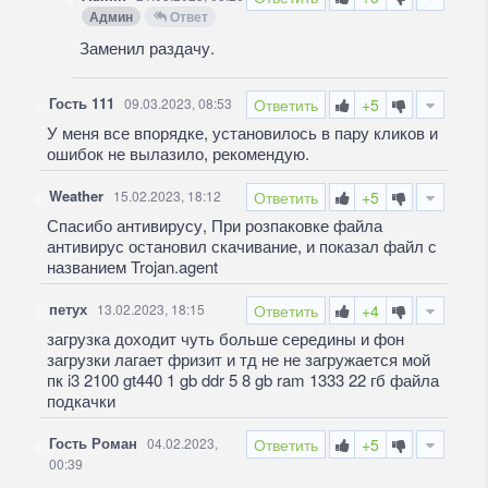
Админ
Ответ
Заменил раздачу.
Гость 111
09.03.2023, 08:53
Ответить
+5
У меня все впорядке, установилось в пару кликов и
ошибок не вылазило, рекомендую.
Weather
15.02.2023, 18:12
Ответить
+5
Спасибо антивирусу, При розпаковке файла
антивирус остановил скачивание, и показал файл с
названием Trojan.agent
петух
13.02.2023, 18:15
Ответить
+4
загрузка доходит чуть больше середины и фон
загрузки лагает фризит и тд не не загружается мой
пк i3 2100 gt440 1 gb ddr 5 8 gb ram 1333 22 гб файла
подкачки
Гость Роман
04.02.2023,
Ответить
+5
00:39