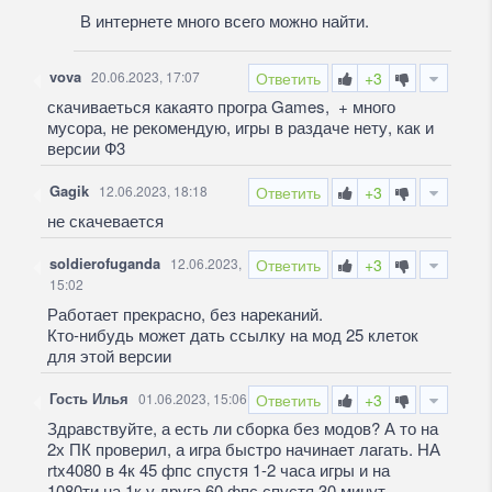
В интернете много всего можно найти.
vova
20.06.2023, 17:07
Ответить
+3
скачиваеться какаято програ Games, + много
мусора, не рекомендую, игры в раздаче нету, как и
версии Ф3
Gagik
12.06.2023, 18:18
Ответить
+3
не скачевается
soldierofuganda
12.06.2023,
Ответить
+3
15:02
Работает прекрасно, без нареканий.
Кто-нибудь может дать ссылку на мод 25 клеток
для этой версии
Гость Илья
01.06.2023, 15:06
Ответить
+3
Здравствуйте, а есть ли сборка без модов? А то на
2х ПК проверил, а игра быстро начинает лагать. НА
rtx4080 в 4к 45 фпс спустя 1-2 часа игры и на
1080ти на 1к у друга 60 фпс спустя 30 минут