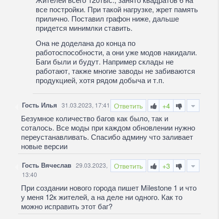
все постройки. При такой нагрузке, жрет память
прилично. Поставил графон ниже, дальше
придется минимлки ставить.
Она не доделана до конца по
работоспособности, а они уже модов накидали.
Баги были и будут. Например склады не
работают, также многие заводы не забиваются
продукцией, хотя рядом добыча и т.п.
Гость Илья
31.03.2023, 17:41
Ответить
+4
Безумное количество багов как было, так и
соталось. Все моды при каждом обновлении нужно
переустанавливать. Спасибо админу что заливает
новые версии
Гость Вячеслав
29.03.2023,
Ответить
+3
13:40
При создании нового города пишет Milestone 1 и что
у меня 12к жителей, а на деле ни одного. Как то
можно исправить этот баг?