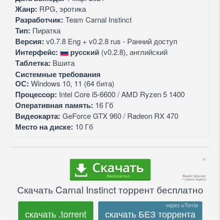
Жанр:
RPG, эротика
Разработчик:
Team Carnal Instinct
Тип:
Пиратка
Версия:
v0.7.8 Eng + v0.2.8 rus - Ранний доступ
Интерфейс:
русский
(v0.2.8), английский
Таблетка:
Вшита
Системные требования
ОС:
Windows 10, 11 (64 бита)
Процессор:
Intel Core i5-6600 / AMD Ryzen 5 1400
Оперативная память:
16 Гб
Видеокарта:
GeForce GTX 960 / Radeon RX 470
Место на диске:
10 Гб
Скачать Carnal Instinct торрент бесплатно
скачать .torrent
скачать БЕЗ торрента