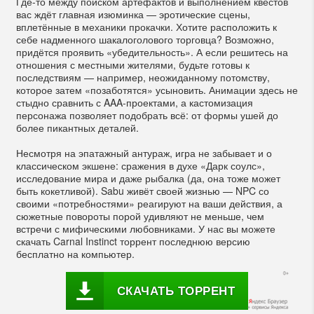
Где-то между поиском артефактов и выполнением квестов
вас ждёт главная изюминка — эротические сцены,
вплетённые в механики прокачки. Хотите расположить к
себе надменного шакалоголового торговца? Возможно,
придётся проявить «убедительность». А если решитесь на
отношения с местными жителями, будьте готовы к
последствиям — например, неожиданному потомству,
которое затем «позаботятся» усыновить. Анимации здесь не
стыдно сравнить с AAA-проектами, а кастомизация
персонажа позволяет подобрать всё: от формы ушей до
более пикантных деталей.
Несмотря на эпатажный антураж, игра не забывает и о
классическом экшене: сражения в духе «Дарк соулс»,
исследование мира и даже рыбалка (да, она тоже может
быть кокетливой). Sabu живёт своей жизнью — NPC со
своими «потребностями» реагируют на ваши действия, а
сюжетные повороты порой удивляют не меньше, чем
встречи с мифическими любовниками. У нас вы можете
скачать Carnal Instinct торрент последнюю версию
бесплатно на компьютер.
СКАЧАТЬ ТОРРЕНТ