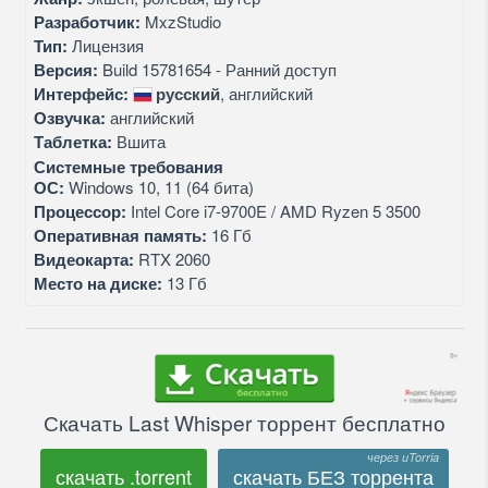
Разработчик:
MxzStudio
Тип:
Лицензия
Версия:
Build 15781654 - Ранний доступ
Интерфейс:
русский
, английский
Озвучка:
английский
Таблетка:
Вшита
Системные требования
ОС:
Windows 10, 11 (64 бита)
Процессор:
Intel Core i7-9700E / AMD Ryzen 5 3500
Оперативная память:
16 Гб
Видеокарта:
RTX 2060
Место на диске:
13 Гб
Скачать Last Whisper торрент бесплатно
скачать .torrent
скачать БЕЗ торрента