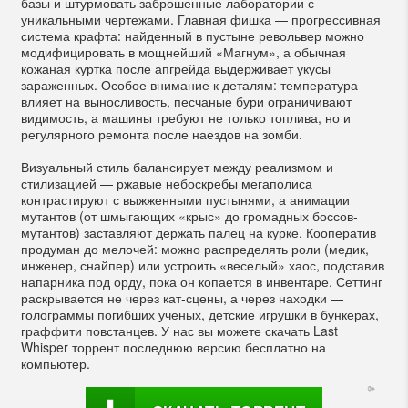
базы и штурмовать заброшенные лаборатории с
уникальными чертежами. Главная фишка — прогрессивная
система крафта: найденный в пустыне револьвер можно
модифицировать в мощнейший «Магнум», а обычная
кожаная куртка после апгрейда выдерживает укусы
зараженных. Особое внимание к деталям: температура
влияет на выносливость, песчаные бури ограничивают
видимость, а машины требуют не только топлива, но и
регулярного ремонта после наездов на зомби.
Визуальный стиль балансирует между реализмом и
стилизацией — ржавые небоскребы мегаполиса
контрастируют с выжженными пустынями, а анимации
мутантов (от шмыгающих «крыс» до громадных боссов-
мутантов) заставляют держать палец на курке. Кооператив
продуман до мелочей: можно распределять роли (медик,
инженер, снайпер) или устроить «веселый» хаос, подставив
напарника под орду, пока он копается в инвентаре. Сеттинг
раскрывается не через кат-сцены, а через находки —
голограммы погибших ученых, детские игрушки в бункерах,
граффити повстанцев. У нас вы можете скачать Last
Whisper торрент последнюю версию бесплатно на
компьютер.