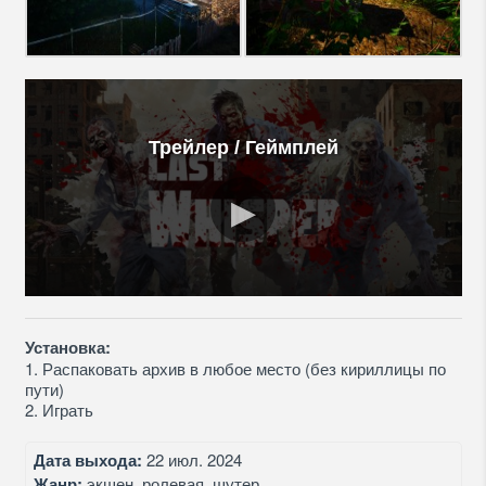
Трейлер / Геймплей
Установка:
1. Распаковать архив в любое место (без кириллицы по
пути)
2. Играть
Дата выхода:
22 июл. 2024
Жанр:
экшен, ролевая, шутер