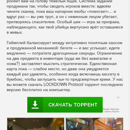
роняет вам на голову тяжёлый ящик. Система заданий
продумана так, чтобы сводить игроков вместе: вдвоём
чините сканер, пока ваш напарник якобы «помогает»... и
вдруг раз — вы уже труп, а он с невинным лицом убегает,
притворяясь спасителем. Особый шик — игра за призрака,
наблюдающего, как твой убийца виртуозно врёт оставшимся
в живых.
Геймплей балансирует между интуитивно понятным хаосом
и продуманной механикой: бегите — и вас услышат, идите
медленно — потратите драгоценные секунды. Ограничение
на два предмета в инвентаре (куда же без зажигалки и
ножа?) заставляет мыслить стратегически. Единственная
карта пока — слабое место, но даже она умудряется
каждый раз удивлять, особенно когда включаешь кассету в
бумбокс, чтобы заглушить чьи-то предсмертные крики. У нас
вы можете скачать LOCKDOWN Protocol торрент последнюю
версию бесплатно на компьютер.
СКАЧАТЬ ТОРРЕНТ