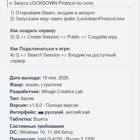
Запуск LOCKDOWN Protocol по сети:
1) Открываем Steam, входим в аккаунт.
2) Запускаем игру через файл /LockdownProtocol.exe
Как создать сервер:
3) Q => Create Session => Public => Создаём игру.
Как Подключиться к игре:
4) Q => Search Session => Входим на доступный
сервер
Дата выхода:
18 ноя. 2025
Жанр:
экшен, стратегия
Разработчик:
Mirage Creative Lab
Тип:
Архив
Версия:
v1.6.0 - Полная версия
Интерфейс:
русский
, английский
Таблетка:
Вшита
Системные требования
ОС:
Windows 10, 11 (64 бита)
Процессор:
Intel i3-4150 / Ryzen 3 1200