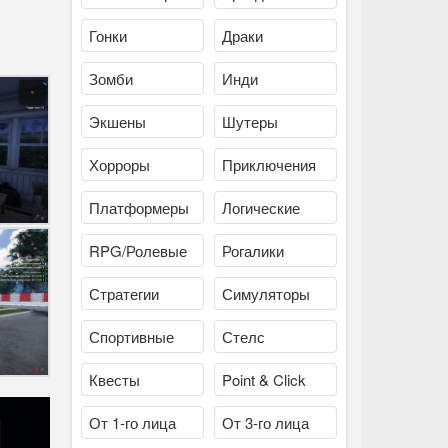
Гонки
Драки
Зомби
Инди
Экшены
Шутеры
Хорроры
Приключения
Платформеры
Логические
RPG/Ролевые
Рогалики
Стратегии
Симуляторы
Спортивные
Стелс
Квесты
Point & Click
От 1-го лица
От 3-го лица