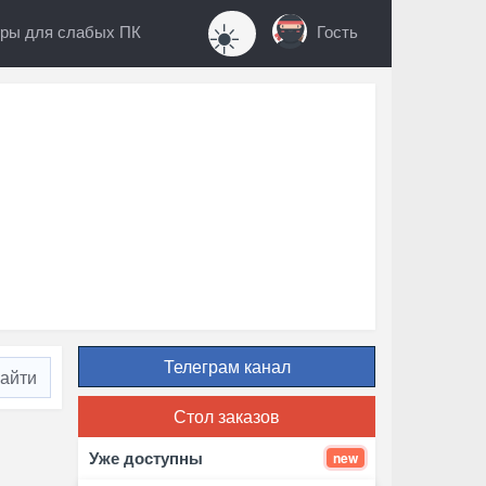
☀️
ры для слабых ПК
Гость
Телеграм канал
Стол заказов
Уже доступны
new