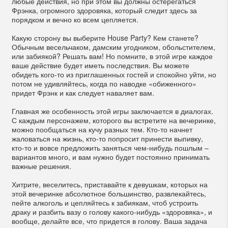
любые действия, но при этом вы должны остерегаться
Фрэнка, огромного здоровяка, который следит здесь за
порядком и вечно ко всем цепляется.
Какую сторону вы выберите House Party? Кем станете?
Обычным весельчаком, дамским угодником, обольстителем,
или забиякой? Решать вам! Но помните, в этой игре каждое
ваше действие будет иметь последствия. Вы можете
обидеть кого-то из приглашенных гостей и спокойно уйти, но
потом не удивляйтесь, когда по наводке «обиженного»
придет Фрэнк и как следует наваляет вам.
Главная же особенность этой игры заключается в диалогах.
С каждым персонажем, которого вы встретите на вечеринке,
можно пообщаться на кучу разных тем. Кто-то начнет
жаловаться на жизнь, кто-то попросит принести выпивку,
кто-то и вовсе предложить заняться чем-нибудь пошлым –
вариантов много, и вам нужно будет постоянно принимать
важные решения.
Хитрите, веселитесь, приставайте к девушкам, которых на
этой вечеринке абсолютное большинство, развлекайтесь,
пейте алкоголь и цепляйтесь к забиякам, чтоб устроить
драку и разбить вазу о голову какого-нибудь «здоровяка», и
вообще, делайте все, что придется в голову. Ваша задача