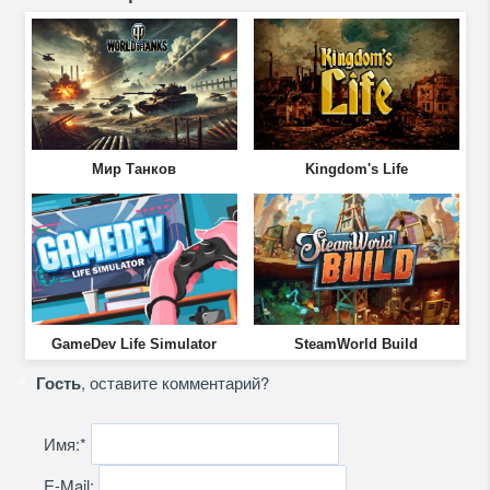
Мир Танков
Kingdom's Life
GameDev Life Simulator
SteamWorld Build
Гость
, оставите комментарий?
Имя:
*
E-Mail: