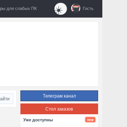
☀️
ры для слабых ПК
Гость
Телеграм канал
Стол заказов
Уже доступны
new