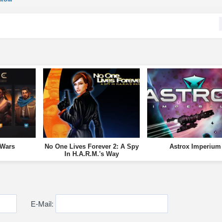
 Wars
No One Lives Forever 2: A Spy
Astrox Imperium
In H.A.R.M.'s Way
E-Mail: