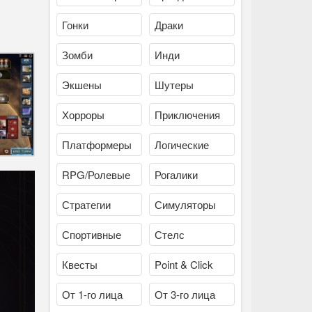
Гонки
Драки
Зомби
Инди
Экшены
Шутеры
Хорроры
Приключения
Платформеры
Логические
RPG/Ролевые
Рогалики
Стратегии
Симуляторы
Спортивные
Стелс
Квесты
Point & Click
От 1-го лица
От 3-го лица