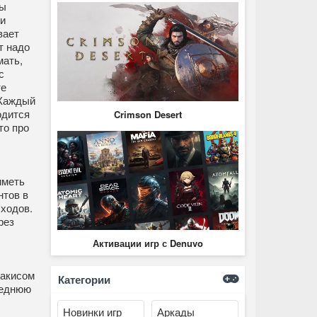
вы
и
вает
т надо
мать,
с
те
 Каждый
одится
Crimson Desert
то про
иметь
нтов в
 ходов.
рез
Активации игр с Denuvo
ракисом
Категории
леднюю
Новинки игр
Аркады