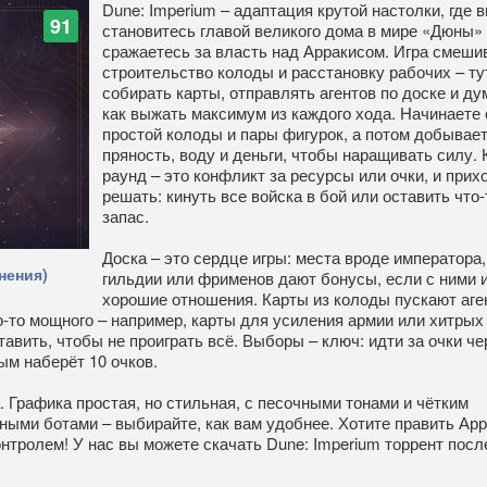
Dune: Imperium – адаптация крутой настолки, где 
91
становитесь главой великого дома в мире «Дюны» 
сражаетесь за власть над Арракисом. Игра смеши
строительство колоды и расстановку рабочих – ту
собирать карты, отправлять агентов по доске и ду
как выжать максимум из каждого хода. Начинаете 
простой колоды и пары фигурок, а потом добывае
пряность, воду и деньги, чтобы наращивать силу.
раунд – это конфликт за ресурсы или очки, и прих
решать: кинуть все войска в бой или оставить что-
запас.
Доска – это сердце игры: места вроде императора,
нения)
гильдии или фрименов дают бонусы, если с ними 
хорошие отношения. Карты из колоды пускают аге
его-то мощного – например, карты для усиления армии или хитрых
ставить, чтобы не проиграть всё. Выборы – ключ: идти за очки че
вым наберёт 10 очков.
. Графика простая, но стильная, с песочными тонами и чётким
мными ботами – выбирайте, как вам удобнее. Хотите править Ар
онтролем! У нас вы можете скачать Dune: Imperium торрент пос