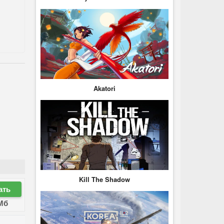
Akatori
Kill The Shadow
ать
Мб