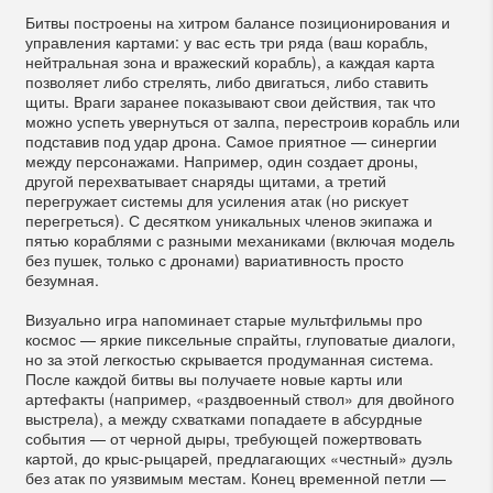
Битвы построены на хитром балансе позиционирования и
управления картами: у вас есть три ряда (ваш корабль,
нейтральная зона и вражеский корабль), а каждая карта
позволяет либо стрелять, либо двигаться, либо ставить
щиты. Враги заранее показывают свои действия, так что
можно успеть увернуться от залпа, перестроив корабль или
подставив под удар дрона. Самое приятное — синергии
между персонажами. Например, один создает дроны,
другой перехватывает снаряды щитами, а третий
перегружает системы для усиления атак (но рискует
перегреться). С десятком уникальных членов экипажа и
пятью кораблями с разными механиками (включая модель
без пушек, только с дронами) вариативность просто
безумная.
Визуально игра напоминает старые мультфильмы про
космос — яркие пиксельные спрайты, глуповатые диалоги,
но за этой легкостью скрывается продуманная система.
После каждой битвы вы получаете новые карты или
артефакты (например, «раздвоенный ствол» для двойного
выстрела), а между схватками попадаете в абсурдные
события — от черной дыры, требующей пожертвовать
картой, до крыс-рыцарей, предлагающих «честный» дуэль
без атак по уязвимым местам. Конец временной петли —