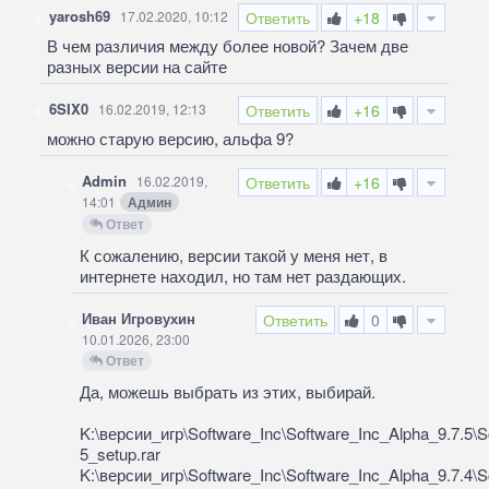
yarosh69
17.02.2020, 10:12
Ответить
+18
В чем различия между более новой? Зачем две
разных версии на сайте
6SIX0
16.02.2019, 12:13
Ответить
+16
можно старую версию, альфа 9?
Admin
16.02.2019,
Ответить
+16
14:01
Админ
Ответ
К сожалению, версии такой у меня нет, в
интернете находил, но там нет раздающих.
Иван Игровухин
Ответить
0
10.01.2026, 23:00
Ответ
Да, можешь выбрать из этих, выбирай.
K:\версии_игр\Software_Inc\Software_Inc_Alpha_9.7.5\S
5_setup.rar
K:\версии_игр\Software_Inc\Software_Inc_Alpha_9.7.4\S