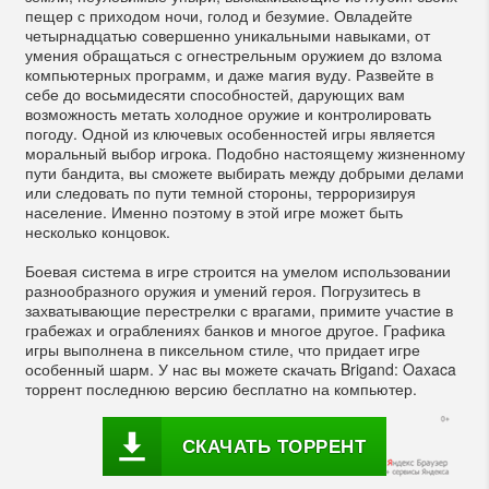
пещер с приходом ночи, голод и безумие. Овладейте
четырнадцатью совершенно уникальными навыками, от
умения обращаться с огнестрельным оружием до взлома
компьютерных программ, и даже магия вуду. Развейте в
себе до восьмидесяти способностей, дарующих вам
возможность метать холодное оружие и контролировать
погоду. Одной из ключевых особенностей игры является
моральный выбор игрока. Подобно настоящему жизненному
пути бандита, вы сможете выбирать между добрыми делами
или следовать по пути темной стороны, терроризируя
население. Именно поэтому в этой игре может быть
несколько концовок.
Боевая система в игре строится на умелом использовании
разнообразного оружия и умений героя. Погрузитесь в
захватывающие перестрелки с врагами, примите участие в
грабежах и ограблениях банков и многое другое. Графика
игры выполнена в пиксельном стиле, что придает игре
особенный шарм. У нас вы можете скачать Brigand: Oaxaca
торрент последнюю версию бесплатно на компьютер.
СКАЧАТЬ ТОРРЕНТ