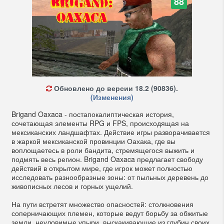
88
Обновлено до версии 18.2 (90836).
(Изменения)
Brigand Oaxaca - постапокалиптическая история,
сочетающая элементы RPG и FPS, происходящая на
мексиканских ландшафтах. Действие игры разворачивается
в жаркой мексиканской провинции Оахака, где вы
воплощаетесь в роли бандита, стремящегося выжить и
подмять весь регион. Brigand Oaxaca предлагает свободу
действий в открытом мире, где игрок может полностью
исследовать разнообразные зоны: от пыльных деревень до
живописных лесов и горных ущелий.
На пути встретят множество опасностей: столкновения
соперничающих племен, которые ведут борьбу за обжитые
земли, неуловимые упыри, выскакивающие из глубин своих