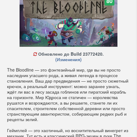
80
Обновлено до Build 23772420.
(Изменения)
The Bloodline — это фэнтезийный мир, где вы не просто
наследник угасшего рода, а живая легенда в процессе
становления. Ваш дар предвидения — не просто сюжетный
крючок, а реальный инструмент: можно заранее узнать,
ждёт ли вас в лесу засада гоблинов или пиратский корабль
на горизонте. Мир Юдроса не статичен — королевства
рушатся и возрождаются, а вы решаете, станете ли их
спасителем, строителем собственной деревни или просто
странствующим авантюристом, собирающим редких рыб и
рецепты зелий.
Геймплей — это хаотичный, но восхитительный винегрет из
механик. Тут есть и классический RPG-экшен в духе The