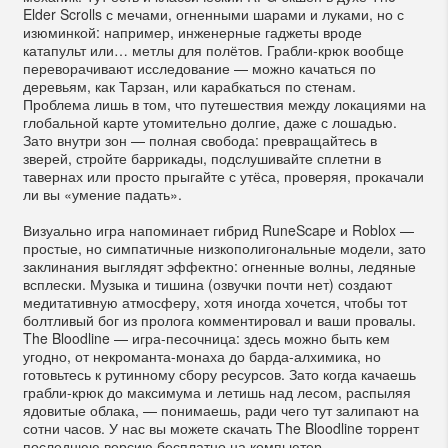
Elder Scrolls с мечами, огненными шарами и луками, но с
изюминкой: например, инженерные гаджеты вроде
катапульт или… метлы для полётов. Грабли-крюк вообще
переворачивают исследование — можно качаться по
деревьям, как Тарзан, или карабкаться по стенам.
Проблема лишь в том, что путешествия между локациями на
глобальной карте утомительно долгие, даже с лошадью.
Зато внутри зон — полная свобода: превращайтесь в
зверей, стройте баррикады, подслушивайте сплетни в
тавернах или просто прыгайте с утёса, проверяя, прокачали
ли вы «умение падать».
Визуально игра напоминает гибрид RuneScape и Roblox —
простые, но симпатичные низкополигональные модели, зато
заклинания выглядят эффектно: огненные волны, ледяные
всплески. Музыка и тишина (озвучки почти нет) создают
медитативную атмосферу, хотя иногда хочется, чтобы тот
болтливый бог из пролога комментировал и ваши провалы.
The Bloodline — игра-песочница: здесь можно быть кем
угодно, от некроманта-монаха до барда-алхимика, но
готовьтесь к рутинному сбору ресурсов. Зато когда качаешь
грабли-крюк до максимума и летишь над лесом, распыляя
ядовитые облака, — понимаешь, ради чего тут залипают на
сотни часов. У нас вы можете скачать The Bloodline торрент
последнюю версию бесплатно на компьютер.