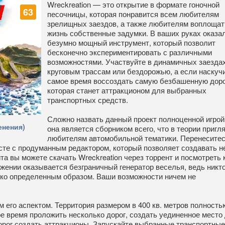
Wreckreation — это открытие в формате гоночной
63
песочницы, которая понравится всем любителям
зрелищных заездов, а также любителям воплощат
жизнь собственные задумки. В ваших руках оказа
безумно мощный инструмент, который позволит
бесконечно экспериментировать с различными
возможностями. Участвуйте в динамичных заездах
круговым трассам или бездорожью, а если наскучи
самое время воссоздать самую безбашенную доро
которая станет аттракционом для выбранных
транспортных средств.
Сложно назвать данный проект полноценной игрой
енения)
она является сборником всего, что в теории пригл
любителям автомобильной тематики. Перенеситес
сте с продуманным редактором, который позволяет создавать н
та вы можете скачать Wreckreation через торрент и посмотреть 
яжении оказывается безграничный генератор веселья, ведь никто
ько определенным образом. Ваши возможности ничем не
 его аспектом. Территория размером в 400 кв. метров полность
е время проложить несколько дорог, создать уединенное место
орог создать аттракционы. Запускайте выбранные транспортные