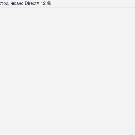
три, нюанс DirectX 12
😁