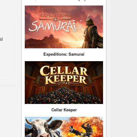
al
Expeditions: Samurai
Cellar Keeper