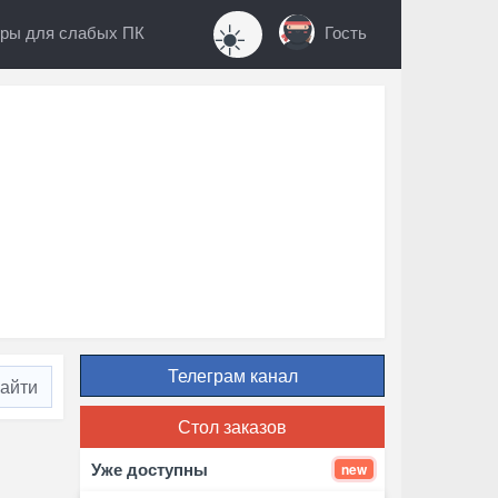
☀️
ры для слабых ПК
Гость
Телеграм канал
Стол заказов
Уже доступны
new