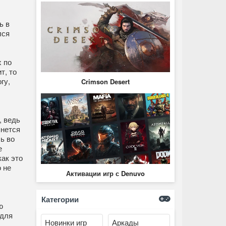
ь в
лся
 по
т, то
гу,
Crimson Desert
, ведь
янется
ь во
е
как это
 не
Активации игр с Denuvo
Категории
ю
 для
Новинки игр
Аркады