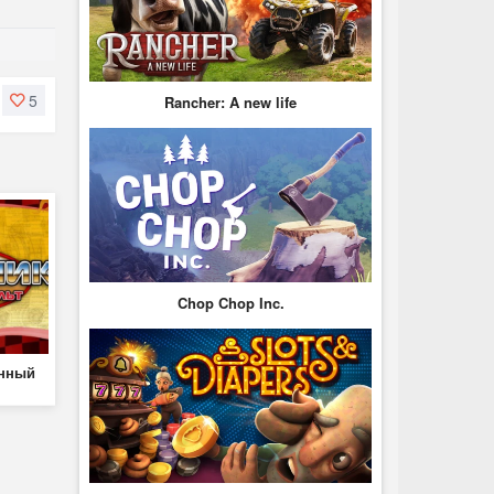
5
Rancher: A new life
Chop Chop Inc.
енный