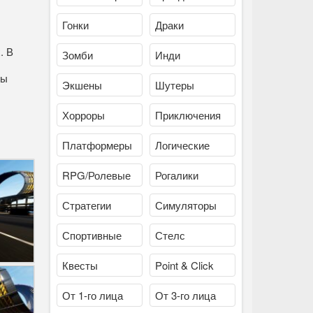
Гонки
Драки
. В
Зомби
Инди
вы
Экшены
Шутеры
Хорроры
Приключения
Платформеры
Логические
RPG/Ролевые
Рогалики
Стратегии
Симуляторы
Спортивные
Стелс
Квесты
Point & Click
От 1-го лица
От 3-го лица