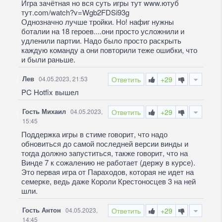
Игра зачётная но вся суть игры тут www.ютуб
тут.com/watch?v=Wgb2FDSi93g
Однозначно лучше тройки. Но! нафиг нужны
боталии на 18 героев....они просто усложнили и
удленили партии. Надо было просто раскрыть
каждую команду а они повторили теже ошибки, что
и были раньше.
Лев
04.05.2023, 21:53
Ответить
+29
PC Hotfix вышел
Гость Михаил
04.05.2023,
Ответить
+29
15:45
Поддержка игры в стиме говорит, что надо
обновиться до самой последней версии винды и
тогда должно запуститься, также говорит, что на
Винде 7 к сожалению не работает (держу в курсе).
Это первая игра от Параходов, которая не идет на
семерке, ведь даже Короли Крестоносцев 3 на ней
шли.
Гость Антон
04.05.2023,
Ответить
+29
14:45