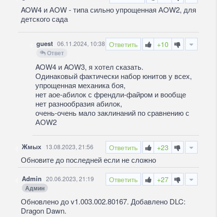
AOW4 и АОW - типа сильно упрощенная АOW2, для
детского сада
guest
06.11.2024, 10:38
Ответить
+10
Ответ
AOW4 и AOW3, я хотел сказать.
Одинаковый фактически набор юнитов у всех,
упрощенная механика боя,
нет аое-абилок с френдли-файром и вообще
нет разнообразия абилок,
очень-очень мало заклинаний по сравнению с
АОW2
Жмых
13.08.2023, 21:56
Ответить
+23
Обновите до последней если не сложно
Admin
20.06.2023, 21:19
Ответить
+27
Админ
Обновлено до v1.003.002.80167. Добавлено DLC:
Dragon Dawn.