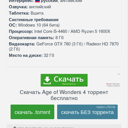
Интерфейс:
русский
, английский
Озвучка:
английский
Таблетка:
Вшита
Системные требования
ОС:
Windows 10 (64 бита)
Процессор:
Intel Core i5-4460 / AMD Ryzen 5 1600X
Оперативная память:
8 Гб
Видеокарта:
GeForce GTX 780 (3 Гб) / Radeon HD 7870
(2 Гб)
Место на диске:
32 Гб
Скачать Age of Wonders 4 торрент
бесплатно
скачать .torrent
скачать БЕЗ торрента