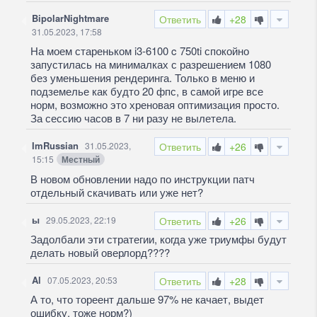
BipolarNightmare
Ответить
+28
31.05.2023, 17:58
На моем стареньком i3-6100 c 750ti спокойно
запустилась на минималках с разрешением 1080
без уменьшения рендеринга. Только в меню и
подземелье как будто 20 фпс, в самой игре все
норм, возможно это хреновая оптимизация просто.
За сессию часов в 7 ни разу не вылетела.
ImRussian
31.05.2023,
Ответить
+26
15:15
Местный
В новом обновлении надо по инструкции патч
отдельный скачивать или уже нет?
ы
29.05.2023, 22:19
Ответить
+26
Задолбали эти стратегии, когда уже триумфы будут
делать новый оверлорд????
Al
07.05.2023, 20:53
Ответить
+28
А то, что тореент дальше 97% не качает, выдет
ошибку, тоже норм?)