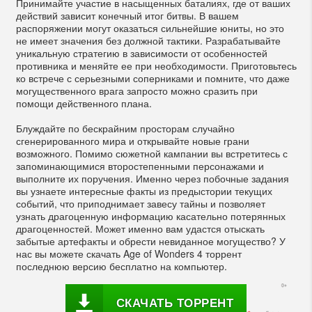
Принимайте участие в насыщенных баталиях, где от ваших
действий зависит конечный итог битвы. В вашем
распоряжении могут оказаться сильнейшие юниты, но это
не имеет значения без должной тактики. Разрабатывайте
уникальную стратегию в зависимости от особенностей
противника и меняйте ее при необходимости. Приготовьтесь
ко встрече с серьезными соперниками и помните, что даже
могущественного врага запросто можно сразить при
помощи действенного плана.
Блуждайте по бескрайним просторам случайно
сгенерированного мира и открывайте новые грани
возможного. Помимо сюжетной кампании вы встретитесь с
запоминающимися второстепенными персонажами и
выполните их поручения. Именно через побочные задания
вы узнаете интересные факты из предыстории текущих
событий, что приподнимает завесу тайны и позволяет
узнать драгоценную информацию касательно потерянных
драгоценностей. Может именно вам удастся отыскать
забытые артефакты и обрести невиданное могущество? У
нас вы можете скачать Age of Wonders 4 торрент
последнюю версию бесплатно на компьютер.
СКАЧАТЬ ТОРРЕНТ