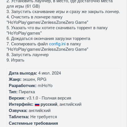
2. Установить лаунчер, в место, где достаточно места
для игры (61 GB)
3. Запустить скачивание игры и сразу же закрыть лончер.
4. Очистить в лончере папку
"HoYoPlay\games\ZenlessZoneZero Game"
5. Указать что вы хотите скачивать торрент в папку
"HoYoPlay\games"
6. Дождаться окончания загрузки торрента
7. Скопировать файл
config.ini
в папку
"HoYoPlay\games\ZenlessZoneZero Game"
8. Запустить лаунчер
9. Играть
Дата выхода:
4 июл. 2024
Жанр:
экшен, RPG
Разработчик:
miHoYo
Тип:
Пиратка
Версия:
v3.1.0 - Полная версия
Интерфейс:
русский
, английский
Озвучка:
английский
Таблетка:
Не требуется
Системные требования