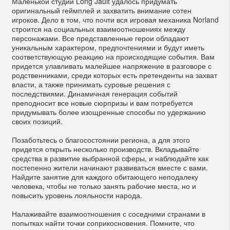
Маленькой студии Long Jault удалось придумать
оригинальный геймплей и захватить внимание сотен
игроков. Дело в том, что почти вся игровая механика Norland
строится на социальных взаимоотношениях между
персонажами. Все представленные герои обладают
уникальным характером, предпочтениями и будут иметь
соответствующую реакцию на происходящие события. Вам
придется улавливать малейшее напряжение в разговоре с
родственниками, среди которых есть претенденты на захват
власти, а также принимать суровые решения с
последствиями. Динамичная генерация событий
преподносит все новые сюрпризы и вам потребуется
придумывать более изощренные способы по удержанию
своих позиций.
Позаботьтесь о благосостоянии региона, а для этого
придется открыть несколько производств. Вкладывайте
средства в развитие выбранной сферы, и наблюдайте как
постепенно жители начинают развиваться вместе с вами.
Найдите занятие для каждого обитающего неподалеку
человека, чтобы не только занять рабочие места, но и
повысить уровень лояльности народа.
Налаживайте взаимоотношения с соседними странами в
попытках найти точки соприкосновения. Помните, что