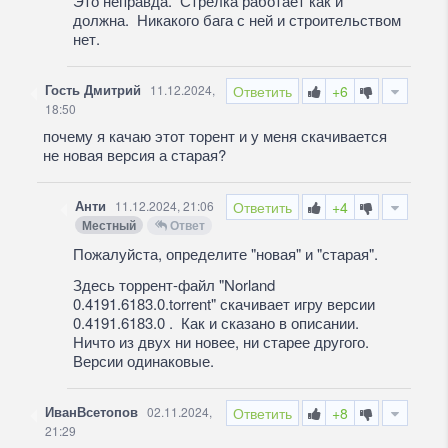
Это неправда. Стрелка работает как и
должна. Никакого бага с ней и строительством
нет.
Гость Дмитрий
11.12.2024,
Ответить
+6
18:50
почему я качаю этот торент и у меня скачивается
не новая версия а старая?
Анти
11.12.2024, 21:06
Ответить
+4
Местный
Ответ
Пожалуйста, определите "новая" и "старая".
Здесь торрент-файл "Norland
0.4191.6183.0.torrent" скачивает игру версии
0.4191.6183.0 . Как и сказано в описании.
Ничто из двух ни новее, ни старее другого.
Версии одинаковые.
ИванВсетопов
02.11.2024,
Ответить
+8
21:29